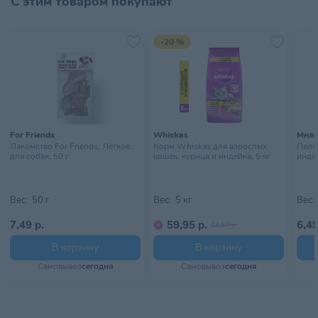
С этим товаром покупают
помещении
-20 %
For Friends
Whiskas
Мня
Лакомство For Friends, Лёгкое
Корм Whiskas для взрослых
Пало
для собак, 50 г
кошек, курица и индейка, 5 кг
индей
Вес:
50 г
Вес:
5 кг
Вес:
7,49 р.
59,95 р.
6,49
74,57 р.
В корзину
В корзину
Самовывоз
сегодня
Самовывоз
сегодня