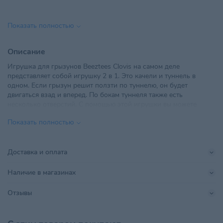
Вид
Игрушки
Показать полностью
ООО "Ветторгпартнер", г.
Импортер в РБ
Минск,ул. Машиностроителей,
Описание
д.31, пом. 10
Игрушка для грызунов Beeztees Clovis на самом деле
представляет собой игрушку 2 в 1. Это качели и туннель в
Материал
Дерево
одном. Если грызун решит ползти по туннелю, он будет
двигаться взад и вперед. По бокам туннеля также есть
Поставщик
Ветторгпартнер
несколько отверстий. С помощью этой игрушки вы можете
сделать клетку для грызуна намного веселее.
Yiwu Huaao Import and Export
Показать полностью
Производитель
Co.
Размер питомца
Для всех пород
Доставка и оплата
Страна происхождения
КИТАЙ
Наличие в магазинах
Тип питомца
Грызуны
Отзывы
Хранить в сухом, хорошо
Условия хранения
проветриваемом закрытом