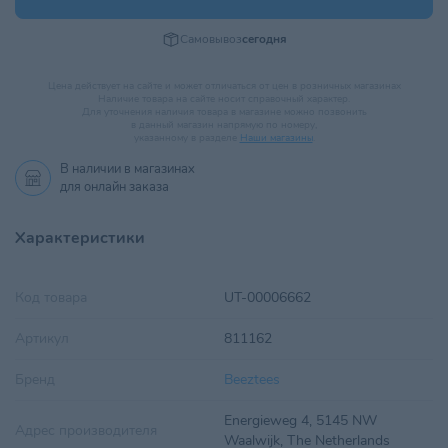
Самовывоз
сегодня
Цена действует на сайте и может отличаться от цен в розничных магазинах
Наличие товара на сайте носит справочный характер.
Для уточнения наличия товара в магазине можно позвонить
в данный магазин напрямую по номеру,
указанному в разделе
Наши магазины
.
В наличии в
магазинах
для онлайн заказа
Характеристики
Код товара
UT-00006662
Артикул
811162
Бренд
Beeztees
Energieweg 4, 5145 NW
Адрес производителя
Waalwijk, The Netherlands