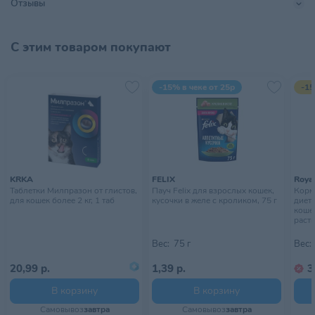
Отзывы
Страна происхождения
КИТАЙ
С этим товаром покупают
Тип питомца
Кошки
Тип упаковки
Пауч
-15% в чеке от 25р
-15
Хранить в сухом, прохладном
Условия хранения
месте, недоступном для детей
KRKA
FELIX
Royal
Таблетки Милпразон от глистов,
Пауч Felix для взрослых кошек,
Корм 
для кошек более 2 кг, 1 таб
кусочки в желе с кроликом, 75 г
диет
коше
раств
Вес:
75 г
Вес:
20,99 р.
1,39 р.
3
В корзину
В корзину
Самовывоз
завтра
Самовывоз
завтра