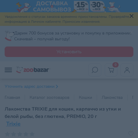
Уведомления о статусах заказов временно приостановлены. Проверяйте
информацию в Личном кабинете. Приносим извинения.
Дарим 700 бонусов за установку и покупку в приложении.
Скачивай – получай выгоду!
Установить
0
Уточнить адрес доставки
Главная
Каталог зоотоваров
Кошки
Лакомства
По
Лакомства TRIXIE для кошек, карпаччо из утки и
белой рыбы, без глютена, PREMIO, 20 г
Trixie