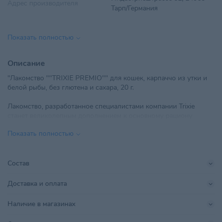
Адрес производителя
Тарп/Германия
Вес
20 г
Показать полностью
Вид корма
Сушеный натуральный
Описание
Вкус
Курица
"Лакомство ""TRIXIE PREMIO"" для кошек, карпаччо из утки и
белой рыбы, без глютена и сахара, 20 г.
Возраст питомца
Взрослые 1-6 лет
Лакомство, разработанное специалистами компании Trixie
ООО "ТИАН групп", РБ, г.
станет великолепным дополнением к основному рациону
Импортер в РБ
Минск, пер. Монтажников 4-й,
Вашего питомца.
дом 5, офис 31
Показать полностью
- Без сахара,
- безглютеновая формула.
Линейка бренда
PREMIO
СОСТАВ: утка (65 %), белая рыба (20 %), гороховый белок,
Состав
Поставщик
ТИАН групп
глицерин, картофельный крахмал, минералы.
Содержание жира 6 %
Доставка и оплата
TRIXIE Heimtierbedarf GmbH &
Влажность 30 %
Производитель
Белок 45 %
Co KG
Наличие в магазинах
Зола сырая 4 %
Сырое волокно 1 %"
Размер питомца
Для всех пород