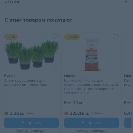
Отзывы
Тип упаковки
Пакет
Хранить в сухом прохладном
С этим товаром покупают
Условия хранения
месте, недоступном для детей
-1 %
-15 %
Рубин
Monge
Мня
Злаки пророщенные для
Корм сухой Monge, для
Пало
домашних питомцев, Овес
стерилизованных кошек, с уткой,
индей
Cat Speciality Line Monoprotein
Sterilised, 10 кг
Вес:
10 кг
Вес:
3,26 р.
225,16 р.
6,49
3,29 р.
264,89 р.
В корзину
В корзину
Самовывоз
сегодня
Самовывоз
сегодня