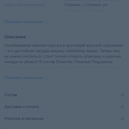
Адрес производителя
Ступино, г. Ступино, ул.
Ситенка, д.12, Россия.
Показать полностью
Вес
140 г
Вид корма
Подушечки, крокеты
Описание
Незабываемая нежная курочка в хрустящей вкусной подушечке
Вкус
Курица
– это достойная награда вашему любимому зверю. Теперь ему
не нужно охотиться, стоит только открыть упаковку, и курочка
Возраст питомца
Взрослые 1-6 лет
никуда не убежит! В состав Dreamies Лакомые Подушечки
входят важные для кошки питательные вещества, витамины и
ООО "Стима", 220096, г. Минск,
Импортер в РБ
минералы, а значит, такое угощение приносит не только
ул. Голодеда, 15, комн. 28
Показать полностью
радость, но и пользу.
Поставщик
АЛИДИ-Вест
Состав
Производитель
ООО "МАРС"
Доставка и оплата
Страна происхождения
РОССИЯ
Наличие в магазинах
Тип питомца
Кошки