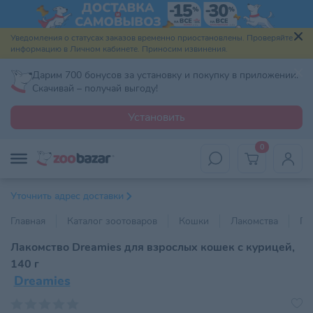
Уведомления о статусах заказов временно приостановлены. Проверяйте
информацию в Личном кабинете. Приносим извинения.
Дарим 700 бонусов за установку и покупку в приложении.
Скачивай – получай выгоду!
Установить
0
Уточнить адрес доставки
Главная
Каталог зоотоваров
Кошки
Лакомства
По
Лакомство Dreamies для взрослых кошек с курицей,
140 г
Dreamies