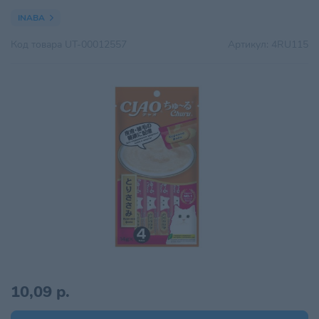
INABA
Код товара
UT-00012557
Артикул:
4RU115
10,09 р.