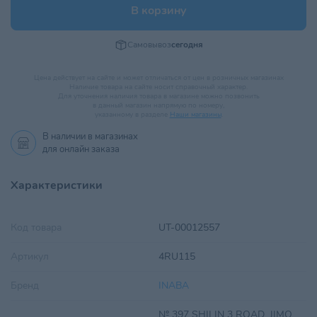
В корзину
Самовывоз
сегодня
Цена действует на сайте и может отличаться от цен в розничных магазинах
Наличие товара на сайте носит справочный характер.
Для уточнения наличия товара в магазине можно позвонить
в данный магазин напрямую по номеру,
указанному в разделе
Наши магазины
.
В наличии в
магазинах
для онлайн заказа
Характеристики
Код товара
UT-00012557
Артикул
4RU115
Бренд
INABA
№ 397 SHILIN 3 ROAD, JIMO,