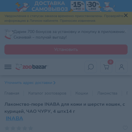
Уведомления о статусах заказов временно приостановлены. Проверяйте
информацию в Личном кабинете. Приносим извинения.
Дарим 700 бонусов за установку и покупку в приложении.
Скачивай – получай выгоду!
Установить
0
Уточнить адрес доставки
Главная
Каталог зоотоваров
Кошки
Лакомства
По
Лакомство-пюре INABA для кожи и шерсти кошек, с
курицей, ЧАО ЧУРУ, 4 штх14 г
INABA