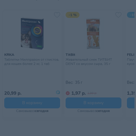
-1 %
-15
KRKA
TitBit
FELI
Таблетки Милпразон от глистов,
Жевательный снек ТИТБИТ
Пауч 
для кошек более 2 кг, 1 таб
DENT со вкусом сыра, 35 г
кусоч
Вес:
35 г
Вес:
20,99 р.
1,97 р.
1,39
1,99 р.
В корзину
В корзину
Самовывоз
сегодня
Самовывоз
сегодня