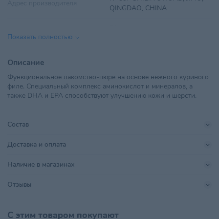
Адрес производителя
QINGDAO, CHINA
Вес
56 г
Показать полностью
Вкус
Курица
Описание
ООО "Ветторгпартнер", г.
Функциональное лакомство-пюре на основе нежного куриного
Импортер в РБ
Минск,ул. Машиностроителей,
филе. Специальный комплекс аминокислот и минералов, а
д.31, пом. 10
также DHA и EPA способствуют улучшению кожи и шерсти.
Поставщик
Ветторгпартнер
Состав
QINGDAO INABA FOODS CO.,
Производитель
LTD
Доставка и оплата
Страна происхождения
КИТАЙ
Наличие в магазинах
Тип питомца
Кошки
Отзывы
Хранить в сухом прохладном
Условия хранения
месте, недоступном для детей
С этим товаром покупают