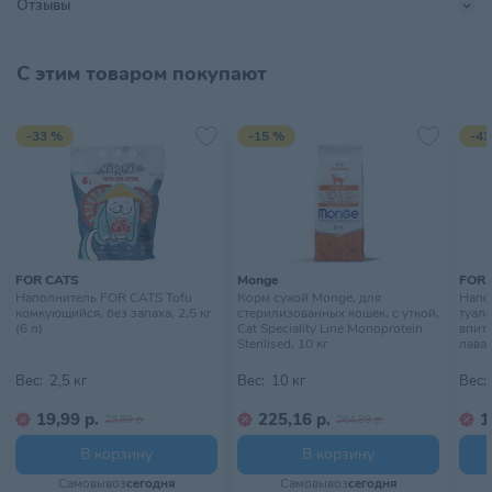
Отзывы
Тип питомца
Кошки
Хранить в сухом прохладном
С этим товаром покупают
Условия хранения
месте, недоступном для детей
-33 %
-15 %
-43
FOR CATS
Monge
FOR 
Наполнитель FOR CATS Tofu
Корм сухой Monge, для
Напо
комкующийся, без запаха, 2,5 кг
стерилизованных кошек, с уткой,
туал
(6 л)
Cat Speciality Line Monoprotein
впит
Sterilised, 10 кг
лаван
Вес:
2,5 кг
Вес:
10 кг
Вес:
19,99 р.
225,16 р.
1
29,99 р.
264,89 р.
В корзину
В корзину
Самовывоз
сегодня
Самовывоз
сегодня