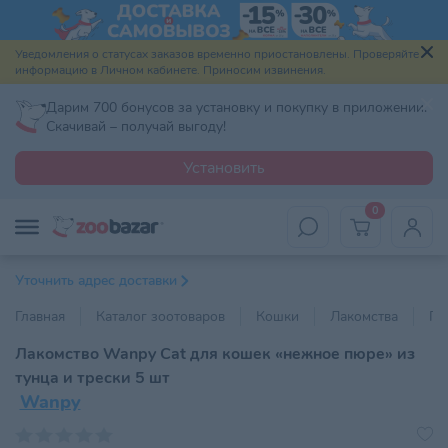
Уведомления о статусах заказов временно приостановлены. Проверяйте
информацию в Личном кабинете. Приносим извинения.
Дарим 700 бонусов за установку и покупку в приложении.
Скачивай – получай выгоду!
Установить
0
Уточнить адрес доставки
Главная
Каталог зоотоваров
Кошки
Лакомства
По
Лакомство Wanpy Cat для кошек «нежное пюре» из
тунца и трески 5 шт
Wanpy