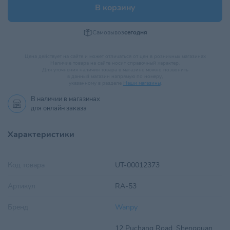
В корзину
Самовывоз
сегодня
Цена действует на сайте и может отличаться от цен в розничных магазинах
Наличие товара на сайте носит справочный характер.
Для уточнения наличия товара в магазине можно позвонить
в данный магазин напрямую по номеру,
указанному в разделе
Наши магазины
.
В наличии в
магазинах
для онлайн заказа
Характеристики
Код товара
UT-00012373
Артикул
RA-53
Бренд
Wanpy
12 Puchang Road, Shengquan