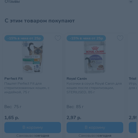
Отзывы
Хранить в сухом прохладном
Условия хранения
месте, недоступном для детей
С этим товаром покупают
-15% в чеке от 25р
-15% в чеке от 25р
Perfect Fit
Royal Canin
Triol
Паштет Perfect Fit для
Кусочки в соусе Royal Canin для
Игру
стерилизованных кошек, с
кошек после стерилизации,
для к
индейкой, 75 г
STERILISED, 85 г
Вес:
75 г
Вес:
85 г
1,65 р.
2,97 р.
2,99
В корзину
В корзину
Самовывоз
сегодня
Самовывоз
сегодня