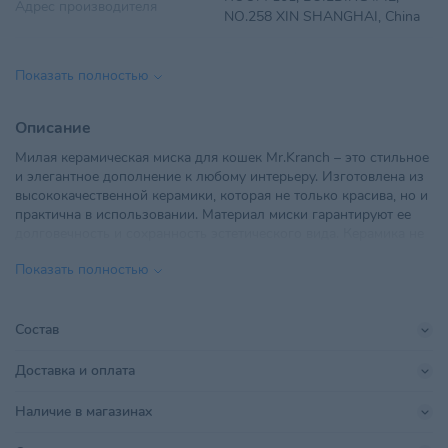
Адрес производителя
NO.258 XIN SHANGHAI, China
Возраст питомца
Взрослые 1-6 лет
Показать полностью
ООО Валта БР, Республика
Импортер в РБ
Беларусь, 220138, г. Минск, пер.
Описание
Липковский, д. 26, каб. 4
Милая керамическая миска для кошек Mr.Kranch – это стильное
и элегантное дополнение к любому интерьеру. Изготовлена из
Материал
Керамика
высококачественной керамики, которая не только красива, но и
практична в использовании. Материал миски гарантируют ее
Объем
370 мл
долговечность и сохранность эстетического вида. Керамика не
выцветает и не теряет своих свойств. Небольшая высота делает
Параметры
150×150×30 мм
Показать полностью
миску подходящей для котят или взрослых кошек. Можно
использовать для корма или лакомств. Можно мыть в
Поставщик
Валта БР
посудомоечной машине. Объем миски: 370 мл.
Состав
FUJIAN DEHUA HUIDE
Производитель
CERAMICS CO.,LTD
Доставка и оплата
Страна происхождения
КИТАЙ
Наличие в магазинах
Тип питомца
Кошки