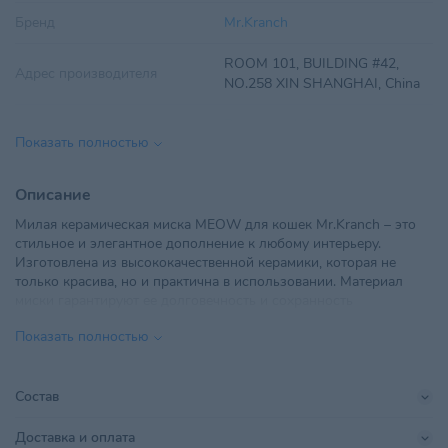
Бренд
Mr.Kranch
ROOM 101, BUILDING #42,
Адрес производителя
NO.258 XIN SHANGHAI, China
Возраст питомца
Взрослые 1-6 лет
Показать полностью
ООО Валта БР, Республика
Импортер в РБ
Беларусь, 220138, г. Минск, пер.
Описание
Липковский, д. 26, каб. 4
Милая керамическая миска MEOW для кошек Mr.Kranch – это
стильное и элегантное дополнение к любому интерьеру.
Объем
380 мл
Изготовлена из высококачественной керамики, которая не
только красива, но и практична в использовании. Материал
Параметры
134×134×40 мм
миски гарантируют ее долговечность и сохранность
эстетического вида. Керамика не выцветает и не теряет своих
Поставщик
Валта БР
Показать полностью
свойств. Можно использовать для корма или лакомств. Можно
мыть в посудомоечной машине.
FUJIAN DEHUA HUIDE
Объем миски: 380 мл.
Производитель
CERAMICS CO.,LTD
Состав
Страна происхождения
КИТАЙ
Доставка и оплата