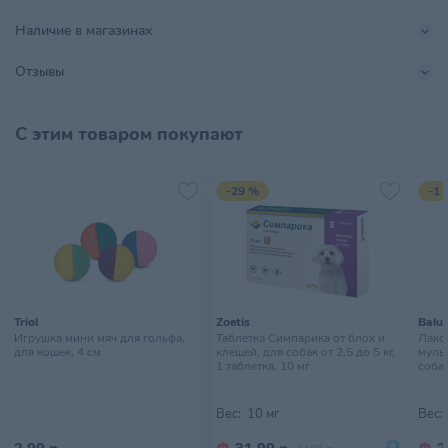
Тип питомца
Кошки
Наличие в магазинах
Хранить в сухом прохладном
Отзывы
Условия хранения
месте, недоступном для детей
С этим товаром покупают
-29 %
-1 
Triol
Zoetis
Balu
Игрушка мини мяч для гольфа,
Таблетка Симпарика от блох и
Лако
для кошек, 4 см
клещей, для собак от 2,5 до 5 кг,
муль
1 таблетка, 10 мг
собак
Вес:
10 мг
Вес: