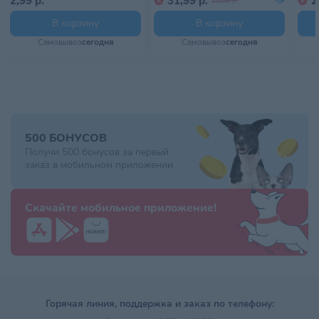
2,99 р.
31,99 р.
2
44,99 р.
В корзину
В корзину
Самовывоз
сегодня
Самовывоз
сегодня
500 БОНУСОВ
Получи 500 бонусов за первый
заказ в мобильном приложении
Скачайте мобильное приложение!
Горячая линия, поддержка и заказ по телефону: