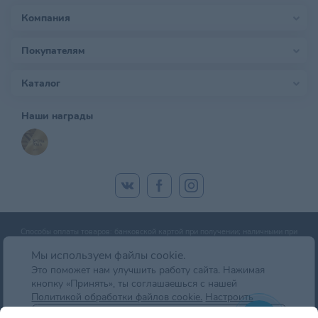
Компания
Покупателям
Каталог
Наши награды
Способы оплаты товаров: банковской картой при получении; наличными при
получении; оплата банковской картой онлайн; оплата картой рассрочки.
Мы используем файлы cookie.
Это поможет нам улучшить работу сайта. Нажимая
кнопку «Принять», ты соглашаешься с нашей
© zoobazar.by 2026 | ООО «Ветзообазар», УНП 192636458 | г. Минск, пр-т
Политикой обработки файлов cookie.
Настроить
Дзержинского, д. 5, оф.блок 2 (7 этаж)
Отклонить