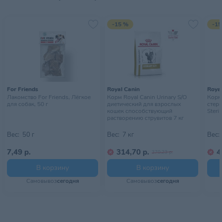
-15 %
-15
For Friends
Royal Canin
Royal
Лакомство For Friends, Лёгкое
Корм Royal Canin Urinary S/O
Корм 
для собак, 50 г
диетический для взрослых
стер
кошек способствующий
Steril
растворению струвитов 7 кг
Вес:
50 г
Вес:
7 кг
Вес:
7,49 р.
314,70 р.
4
370,23 р.
В корзину
В корзину
Самовывоз
сегодня
Самовывоз
сегодня