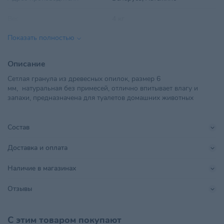
Вес
4 кг
Показать полностью
ООО "ЭКОКОМФОРТ",
Импортер в РБ
Минская обл., аг. Хатежино
Описание
Линейка бренда
Стандарт
Сетлая гранула из древесных опилок, размер 6
мм, натуральная без примесей, отлично впитывает влагу и
Объем
10 л
запахи, предназначена для туалетов домашних животных
Поставщик
ООО Экокомфорт
Состав
Производитель
ООО "Экокомфорт"
Доставка и оплата
Страна происхождения
БЕЛАРУСЬ
Наличие в магазинах
Тип питомца
Кошки
Отзывы
Хранить в сухом прохладном
Условия хранения
месте, недоступном для детей
С этим товаром покупают