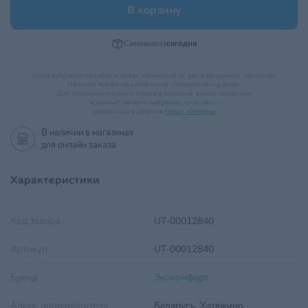
В корзину
Самовывоз
сегодня
Цена действует на сайте и может отличаться от цен в розничных магазинах
Наличие товара на сайте носит справочный характер.
Для уточнения наличия товара в магазине можно позвонить
в данный магазин напрямую по номеру,
указанному в разделе
Наши магазины
.
В наличии в
магазинах
для онлайн заказа
Характеристики
Код товара
UT-00012840
Артикул
UT-00012840
Бренд
Экокомфорт
Адрес производителя
Беларусь, Хатежино