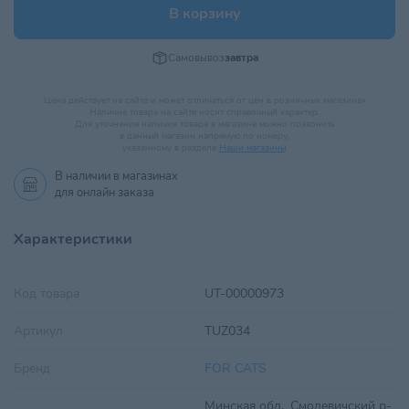
В корзину
Самовывоз
завтра
Цена действует на сайте и может отличаться от цен в розничных магазинах
Наличие товара на сайте носит справочный характер.
Для уточнения наличия товара в магазине можно позвонить
в данный магазин напрямую по номеру,
указанному в разделе
Наши магазины
.
В наличии в
магазинах
для онлайн заказа
Характеристики
Код товара
UT-00000973
Артикул
TUZ034
Бренд
FOR CATS
Минская обл., Смолевичский р-