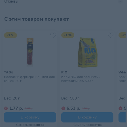
Отзывы
Страна происхождения
КИТАЙ
Тип питомца
Кошки
С этим товаром покупают
Хранить в сухом, прохладном
Условия хранения
месте, недоступном для детей
-1 %
-1 %
-20
TitBit
RIO
Whis
Колбаски фермерские Titbit для
Корм RIO для волнистых
Корм
кошек, 20 г
попугайчиков, 500 г
кошек
Вес:
20 г
Вес:
500 г
Вес:
1,77 р.
6,53 р.
5
1,79 р.
6,60 р.
В корзину
В корзину
Самовывоз
завтра
Самовывоз
завтра