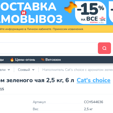
яйте информацию в Личном кабинете. Приносим извинения.
ды
🔥 Цены-огонь
%
Ветсезон
ели
Соевый
Наполнитель Cat's choice с ароматом зелено
 зеленого чая 2,5 кг, 6 л
Cat's choice
115
Артикул
CCH544636
Вес
2,5 кг