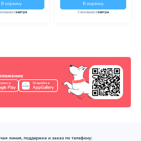
В корзину
В корзину
амовывоз
завтра
Самовывоз
завтра
риложение
тупно в
Откройте в
gle Play
AppGallery
чая линия, поддержка и заказ по телефону: