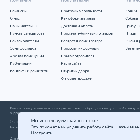
Компания
Покупателям
Катал
Вакансии
Программа лояльности
Кошки
О нас
Как оформить заказ
Собаки
Наши магазины
Доставка и оплата
Грызун
Пункты самовывоза
Правила публикации отзывов
Птицы
Рекламодателям
Возврат и обмен товара
Рыбы и 
Зоны доставки
Правовая информация
Ветапте
Аренда помещений
Права потребителя
Публикации
Карта сайта
Контакты и реквизиты
Открытки добра
Оптовые продажи
Контакты лиц, уполномоченных рассматривать обращения покупателей о нару
support@zoobazar.by
; Отдел торговли и услуг Администрации Первомайского р-н
Мы используем файлы cookie.
© zoobazar.by 2026 | ООО «Ветзообазар», УНП 192636458 | г. Минск, пр-т Дзержи
Это поможет нам улучшить работу сайта. Нажимая к
Интернет-магазин зарегистрирован в торговом реестре 25.03.2020 г. | Регистр
Настроить
Дизайн и разработка сайта