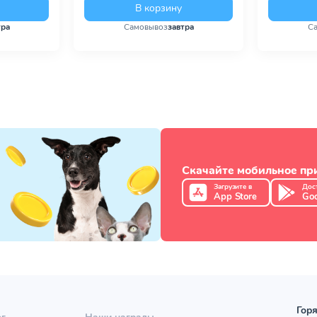
В корзину
тра
Самовывоз
завтра
С
Скачайте мобильное п
Загрузите в
Дос
App Store
Goo
Горя