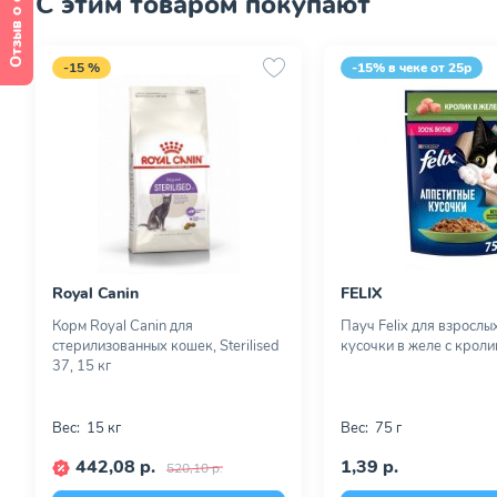
Отзыв о сайте
С этим товаром покупают
-15 %
-15% в чеке от 25р
Royal Canin
FELIX
Корм Royal Canin для
Пауч Felix для взрослы
стерилизованных кошек, Sterilised
кусочки в желе с кроли
37, 15 кг
Вес:
15 кг
Вес:
75 г
442,08 р.
1,39 р.
520,10 р.