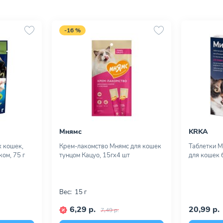
-16 %
Мнямс
KRKA
х кошек,
Крем-лакомство Мнямс для кошек
Таблетки М
ком, 75 г
тунцом Кацуо, 15гх4 шт
для кошек б
Вес:
15 г
6,29 р.
20,99 р.
7,49 р.