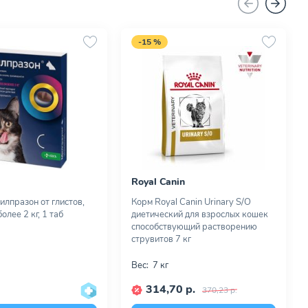
-15 %
Royal Canin
илпразон от глистов,
Корм Royal Canin Urinary S/O
олее 2 кг, 1 таб
диетический для взрослых кошек
способствующий растворению
струвитов 7 кг
Вес:
7 кг
314,70 р.
370,23 р.