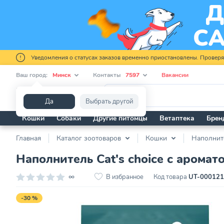
Уведомления о статусах заказов временно приостановлены. Провер
Ваш город:
Минск
Контакты
7597
Вакансии
Я ищу...
Да
Выбрать другой
Кошки
Собаки
Другие питомцы
Ветаптека
Брен
Главная
Каталог зоотоваров
Кошки
Наполнит
Наполнитель Cat's choice с ароматом
∞
В избранное
Код товара
UT-00012
-30 %