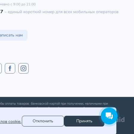
невно с 9:00 до 21:00
97
–
единый короткий номер для всех мобильных операторов
аписать нам
бы оплаты товаров: банковской картой при получении; наличными при
ении; оплата банковской картой онлайн; оплата картой рассрочки.
Отклонить
Принять
лов cookie.