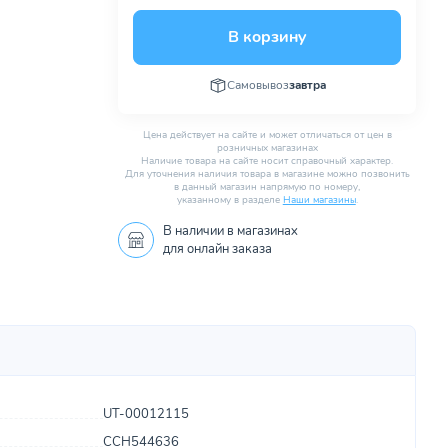
В корзину
Самовывоз
завтра
Цена действует на сайте и может отличаться от цен в
розничных магазинах
Наличие товара на сайте носит справочный характер.
Для уточнения наличия товара в магазине можно позвонить
в данный магазин напрямую по номеру,
указанному в разделе
Наши магазины
.
В наличии в
магазинах
для онлайн заказа
UT-00012115
CCH544636