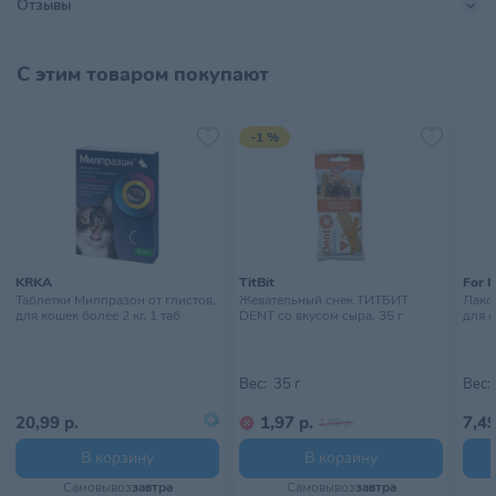
Отзывы
здорового пищеварения и микрофлоры кишечника.
Тип питомца
Кошки
С этим товаром покупают
Тип упаковки
Мешок
Хранить в сухом прохладном
-1 %
Условия хранения
месте, недоступном для детей
KRKA
TitBit
For F
Таблетки Милпразон от глистов,
Жевательный снек ТИТБИТ
Лаком
для кошек более 2 кг, 1 таб
DENT со вкусом сыра, 35 г
для с
Вес:
35 г
Вес:
20,99 р.
1,97 р.
7,49
1,99 р.
В корзину
В корзину
Самовывоз
завтра
Самовывоз
завтра