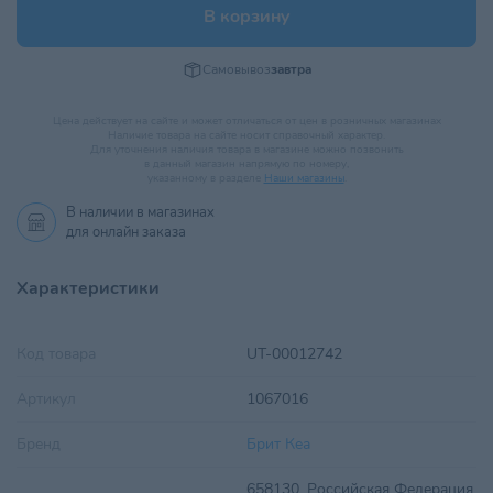
В корзину
Самовывоз
завтра
Цена действует на сайте и может отличаться от цен в розничных магазинах
Наличие товара на сайте носит справочный характер.
Для уточнения наличия товара в магазине можно позвонить
в данный магазин напрямую по номеру,
указанному в разделе
Наши магазины
.
В наличии в
магазинах
для онлайн заказа
Характеристики
Код товара
UT-00012742
Артикул
1067016
Бренд
Брит Кеа
658130, Российская Федерация,