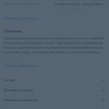
Адрес производителя
Алтайский край, город Алейск,
улица Первомайская, 97
Показать полностью
Вес
7 кг
Вкус
Индейка, Ягненок
Описание
Полнорационный сухой корм суперпремиум-класса с индейкой
Возраст питомца
Взрослые 1-6 лет
и ягненком для взрослых кошек. Чувствительное пищеварение.
Кошки с чувствительным пищеварением крайне требовательны
ООО "ТриолБел", г. Минск,
к качеству корма, негативно реагируют на сложно усвояемые
Импортер в РБ
Радиальная, дом № 54Б, офис
ингредиенты.
27
Преимущества корма:
Показать полностью
• Индейка — естественный источник L-триптофана, гормона
Поставщик
ТриолБел
счастья
• Оптимальная калорийность для уменьшения нагрузки на
658130, Российская Федерация,
желудок и кишечник
Состав
Производитель
Алтайский край, город Алейск,
• Жирные кислоты из натуральных источников для красоты
улица Первомайская, 81
шерсти и здоровья кожи
Доставка и оплата
• Свежее мясо для активности в течение дня
Размер питомца
Для всех пород
,
Крупный
• Витамины, минералы и антиоксиданты для поддержки
Наличие в магазинах
иммунитета питомца
• Растворимые и нерастворимые пищевые волокна для
Страна происхождения
РОССИЯ