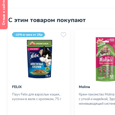
Отзыв о сайте
С этим товаром покупают
-15% в чеке от 25р
FELIX
Molina
Пауч Felix для взрослых кошек,
Крем-лакомство Molina
кусочки в желе с кроликом, 75 г
с уткой и индейкой, Зд
мочевыводящей системы