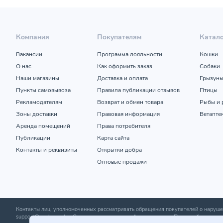
Компания
Покупателям
Катал
Вакансии
Программа лояльности
Кошки
О нас
Как оформить заказ
Собаки
Наши магазины
Доставка и оплата
Грызун
Пункты самовывоза
Правила публикации отзывов
Птицы
Рекламодателям
Возврат и обмен товара
Рыбы и 
Зоны доставки
Правовая информация
Ветапте
Аренда помещений
Права потребителя
Публикации
Карта сайта
Контакты и реквизиты
Открытки добра
Оптовые продажи
Контакты лиц, уполномоченных рассматривать обращения покупателей о нару
support@zoobazar.by
; Отдел торговли и услуг Администрации Первомайского р-н