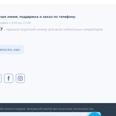
чая линия, поддержка и заказ по телефону:
невно с 9:00 до 21:00
97
–
единый короткий номер для всех мобильных операторов
аписать нам
бы оплаты товаров: банковской картой при получении; наличными при
ении; оплата банковской картой онлайн; оплата картой рассрочки.