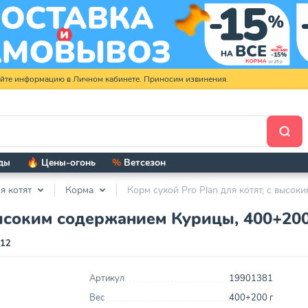
яйте информацию в Личном кабинете. Приносим извинения.
ды
🔥 Цены-огонь
%
Ветсезон
я котят
Корма
Корм сухой Pro Plan для котят, с высо
 высоким содержанием Курицы, 400+200
012
Артикул
19901381
Вес
400+200 г