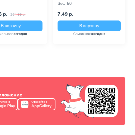
Вес:
50 г
 р.
7,49 р.
264,89 р.
В корзину
В корзину
мовывоз
сегодня
Самовывоз
сегодня
риложение
тупно в
Откройте в
gle Play
AppGallery