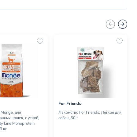
For Friends
 Monge, для
Лакомство For Friends, Лёгкое для
анных кошек, с уткой,
собак, 50 г
ity Line Monoprotein
10 кг