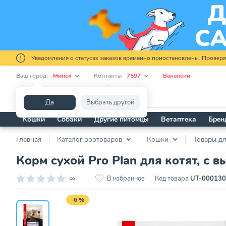
Уведомления о статусах заказов временно приостановлены. Провер
Ваш город:
Минск
Контакты
7597
Вакансии
Я ищу...
Да
Выбрать другой
Кошки
Собаки
Другие питомцы
Ветаптека
Брен
Главная
Каталог зоотоваров
Кошки
Товары дл
Корм сухой Pro Plan для котят, с
∞
В избранное
Код товара
UT-00013
-6 %