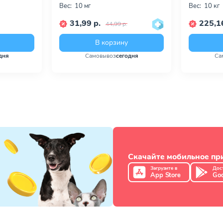
Вес:
10 мг
Вес:
10 кг
31,99 р.
225,16
44,99 р.
В корзину
дня
Самовывоз
сегодня
Са
Скачайте мобильное п
Загрузите в
Дос
App Store
Goo