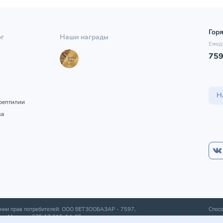
Горя
ог
Наши награды
Ежед
75
ы
Н
рептилии
ка
шении прав потребителей: ООО ВЕТЗООБАЗАР -
7597
,
Спосо
а г. Минска
+375 17 215-14-65
.
получ