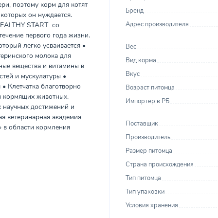
ери, поэтому корм для котят
Бренд
 которых он нуждается.
Адрес производителя
 HEALTHY START со
течение первого года жизни.
торый легко усваивается •
Вес
теринского молока для
Вид корма
ые вещества и витамины в
Вкус
стей и мускулатуры •
 • Клетчатка благотворно
Возраст питомца
и кормящих животных.
Импортер в РБ
 научных достижений и
я ветеринарная академия
Поставщик
» в области кормления
Производитель
Размер питомца
Страна происхождения
Тип питомца
Тип упаковки
Условия хранения