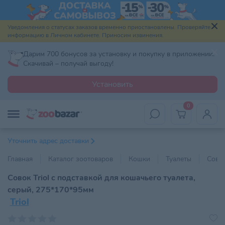
Уведомления о статусах заказов временно приостановлены. Проверяйте
информацию в Личном кабинете. Приносим извинения.
Дарим 700 бонусов за установку и покупку в приложении.
Скачивай – получай выгоду!
Установить
0
Уточнить адрес доставки
Главная
Каталог зоотоваров
Кошки
Туалеты
Совк
Cовок Triol с подставкой для кошачьего туалета,
серый, 275*170*95мм
Triol