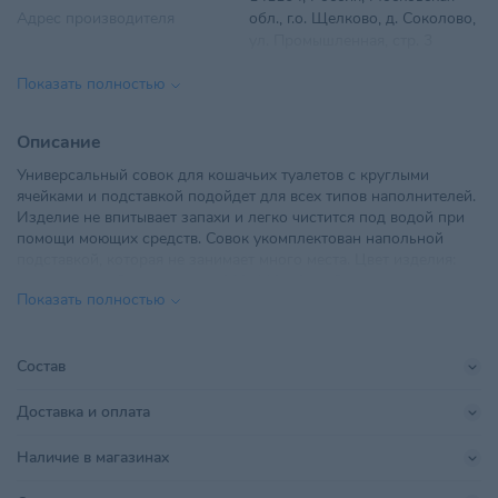
Адрес производителя
обл., г.о. Щелково, д. Соколово,
ул. Промышленная, стр. 3
Показать полностью
ООО "ТриолБел", г. Минск,
Импортер в РБ
Радиальная, дом № 54Б, офис
18
Описание
Универсальный совок для кошачьих туалетов с круглыми
Параметры
275*170*95
ячейками и подставкой подойдет для всех типов наполнителей.
Изделие не впитывает запахи и легко чистится под водой при
Поставщик
ТриолБел
помощи моющих средств. Совок укомплектован напольной
подставкой, которая не занимает много места. Цвет изделия:
Производитель
ООО "АММА"
темно-серый. Размер совка: 262*112*43мм. Размер подставки:
Показать полностью
170*115*95мм.
Страна происхождения
КИТАЙ
Тип питомца
Кошки
Состав
Хранить в сухом прохладном
Доставка и оплата
Условия хранения
месте, недоступном для детей
Наличие в магазинах