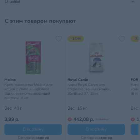
Отзывы
С этим товаром покупают
-15 %
-33
Molina
Royal Canin
FOR 
Крем-лакомство Molina для
Корм Royal Canin для
Напо
кошек с уткой и индейкой,
стерилизованных кошек,
комку
Здоровье мочевыводящей
Sterilised 37, 15 кг
(6 л)
системы, 4 шт
Вес:
48 г
Вес:
15 кг
Вес:
3,99 р.
442,08 р.
1
520,10 р.
В корзину
В корзину
Самовывоз
завтра
Самовывоз
завтра