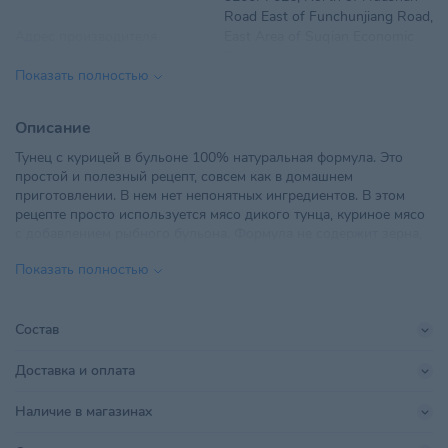
Road East of Funchunjiang Road,
Адрес производителя
East Area of Suqian Economic
Development Zone, Suqian
Показать полностью
China, Китай
Вес
80 г
Описание
Тунец с курицей в бульоне 100% натуральная формула. Это
Вид корма
Влажный
простой и полезный рецепт, совсем как в домашнем
приготовлении. В нем нет непонятных ингредиентов. В этом
Возраст питомца
Взрослые 1-6 лет
рецепте просто используется мясо дикого тунца, куриное мясо
с добавлением рыбного бульона. Формула не содержит зерна,
ТУП "ВетКорКомпани", г.
глютена, пшеницы, сои, камеди, крахмала, агар-агара,
Импортер в РБ
Минск,ул. Грушевская, д.136,
Показать полностью
красителей, ароматизаторов и консервантов. Это лучшая
пом. 17
натуральная и полезная пища для ваших
кошек. Состав:Тунец, куриное
Линейка бренда
Natural Kitty
мясо,
Состав
бульон. Гарант
Поставщик
ВетКорКомпани
анализ:Сырой протеин (мин)
Доставка и оплата
11.00%
Jiangsu Matchwell Pet Products
Сырой жир (мин)
Наличие в магазинах
Производитель
0.30%
Supply Co. Ltd.,
Сырая клетчатка (макс)