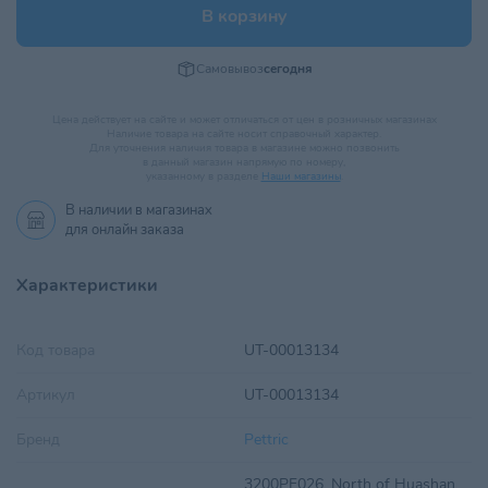
В корзину
Самовывоз
сегодня
Цена действует на сайте и может отличаться от цен в розничных магазинах
Наличие товара на сайте носит справочный характер.
Для уточнения наличия товара в магазине можно позвонить
в данный магазин напрямую по номеру,
указанному в разделе
Наши магазины
.
В наличии в
магазинах
для онлайн заказа
Характеристики
Код товара
UT-00013134
Артикул
UT-00013134
Бренд
Pettric
3200PF026, North of Huashan