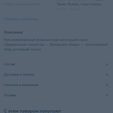
Адрес производителя
Тасай, Муеанг, Самутсакхон,
74000, Тайланд
Показать полностью
Вес
50 г
Вид корма
Влажный
Описание
Консервированный влажный корм для кошек серии
Вкус
Тунец, Краб
«Деревенские лакомства — Домашние обеды» — полноценный
обед для вашей кошки.
Возраст питомца
Взрослые 1-6 лет
ООО "ЗооБизнесГрупп", г.
Состав
Импортер в РБ
Минск, ул. Ольшевского,
18А-701Б
Доставка и оплата
Поставщик
ЗооБизнесГрупп
Наличие в магазинах
Юникорд Паблик Компани
Производитель
Отзывы
Лимитед
Размер питомца
Для всех пород
,
Крупный
С этим товаром покупают