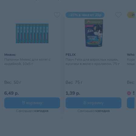
Страна происхождения
ТАИЛАНД
-15% в чеке от 25р
-20
Тип питомца
Кошки
Тип упаковки
Пауч
Хранить от 0 до + 25 градусов,
Условия хранения
в местах, недоступных для
детей и домашних животных.
Мнямс
FELIX
Whis
Палочки Мнямс для котят с
Пауч Felix для взрослых кошек,
Корм
индейкой, 10х5 г
кусочки в желе с кроликом, 75 г
кошек
Вес:
50 г
Вес:
75 г
Вес:
6,49 р.
1,39 р.
5
В корзину
В корзину
Самовывоз
сегодня
Самовывоз
сегодня