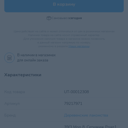
В корзину
Самовывоз
сегодня
Цена действует на сайте и может отличаться от цен в розничных магазинах
Наличие товара на сайте носит справочный характер.
Для уточнения наличия товара в магазине можно позвонить
в данный магазин напрямую по номеру,
указанному в разделе
Наши магазины
.
В наличии в
магазинах
для онлайн заказа
Характеристики
Код товара
UT-00012308
Артикул
79217971
Бренд
Деревенские лакомства
39/3 Моо 8, Сетхакиж Роад1,