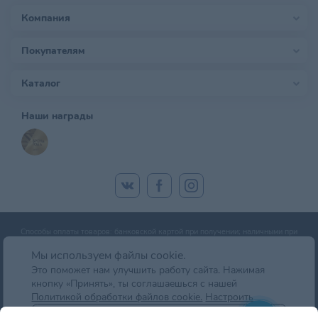
Компания
Покупателям
Каталог
Наши награды
Способы оплаты товаров: банковской картой при получении; наличными при
получении; оплата банковской картой онлайн; оплата картой рассрочки.
Мы используем файлы cookie.
Это поможет нам улучшить работу сайта. Нажимая
кнопку «Принять», ты соглашаешься с нашей
© zoobazar.by 2026 | ООО «Ветзообазар», УНП 192636458 | г. Минск, пр-т
Политикой обработки файлов cookie.
Настроить
Дзержинского, д. 5, оф.блок 2 (7 этаж)
Отклонить