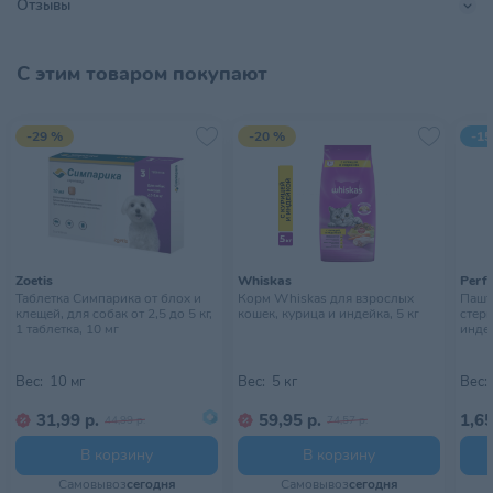
Отзывы
Тип питомца
Кошки
Тип упаковки
Пауч
С этим товаром покупают
Хранить в сухом, прохладном
Условия хранения
месте, недоступном для детей
-29 %
-20 %
-15
Zoetis
Whiskas
Perfe
Таблетка Симпарика от блох и
Корм Whiskas для взрослых
Паште
клещей, для собак от 2,5 до 5 кг,
кошек, курица и индейка, 5 кг
стер
1 таблетка, 10 мг
индей
Вес:
10 мг
Вес:
5 кг
Вес:
31,99 р.
59,95 р.
1,65
44,99 р.
74,57 р.
В корзину
В корзину
Самовывоз
сегодня
Самовывоз
сегодня