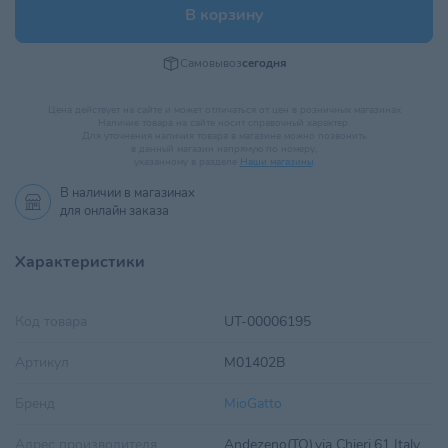
В корзину
Самовывоз
сегодня
Цена действует на сайте и может отличаться от цен в розничных магазинах
Наличие товара на сайте носит справочный характер.
Для уточнения наличия товара в магазине можно позвонить
в данный магазин напрямую по номеру,
указанному в разделе
Наши магазины
.
В наличии в
магазинах
для онлайн заказа
Характеристики
Код товара
UT-00006195
Артикул
M01402B
Бренд
MioGatto
Адрес производителя
Andezeno(TO),via Chieri,61 Italy