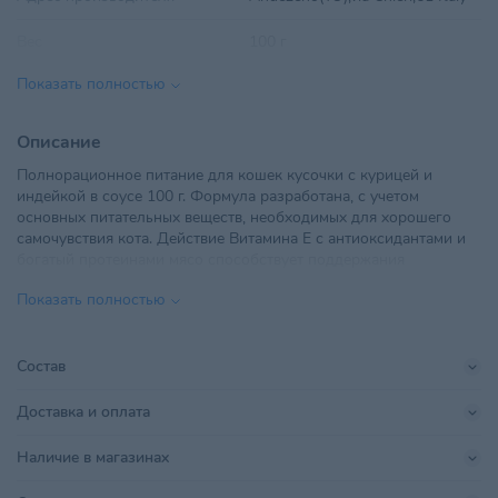
Вес
100 г
Показать полностью
Вид корма
Влажный
Вкус
Индейка, Курица
Описание
Полнорационное питание для кошек кусочки с курицей и
Возраст питомца
Взрослые 1-6 лет
,
Пожилые 7+
индейкой в соусе 100 г. Формула разработана, с учетом
основных питательных веществ, необходимых для хорошего
ЧТУП "ТУЗИК", Минская
самочувствия кота. Действие Витамина Е с антиоксидантами и
обл.,Смолевичский р-
Импортер в РБ
богатый протеинами мясо способствует поддержания
н,Озерицко-Слободской с/с,д.
мышечной массы вашего питомца.
Кудрищино,ул. Приозерная, д.2
Показать полностью
Поставщик
ТУЗИК
Состав
Производитель
Morando Str Chieri
Доставка и оплата
Размер питомца
Для всех пород
,
Крупный
Наличие в магазинах
Страна происхождения
ИТАЛИЯ