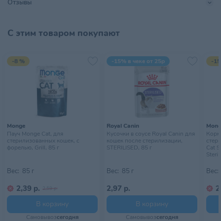
Отзывы
Тип питомца
Кошки
Тип упаковки
Пауч
С этим товаром покупают
Хранить в сухом прохладном
Условия хранения
месте, недоступном для детей
-8 %
-15% в чеке от 25р
-15
Monge
Royal Canin
Mong
Пауч Monge Cat, для
Кусочки в соусе Royal Canin для
Корм
стерилизованных кошек, с
кошек после стерилизации,
стери
форелью, Grill, 85 г
STERILISED, 85 г
Cat S
Steril
Вес:
85 г
Вес:
85 г
Вес:
2,39 р.
2,97 р.
2
2,59 р.
В корзину
В корзину
Самовывоз
сегодня
Самовывоз
сегодня