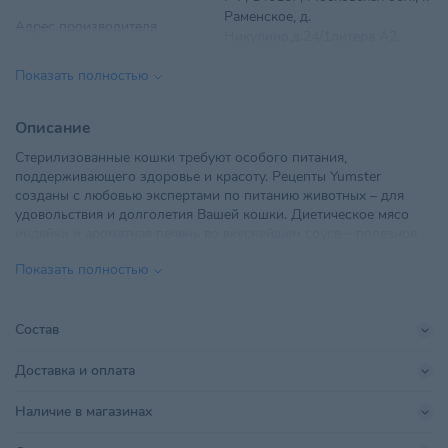
Раменское, д.
Адрес производителя
Никулино,д.24/1литера А2,
этаж 2, ком 14.
Показать полностью
Вес
85 г
Описание
Вид корма
Влажный
Стерилизованные кошки требуют особого питания,
поддерживающего здоровье и красоту. Рецепты Yumster
Вкус
Индейка
созданы с любовью экспертами по питанию животных – для
удовольствия и долголетия Вашей кошки. Диетическое мясо
Возраст питомца
Взрослые 1-6 лет
индейки и ароматная печень во вкуснейшем соусе – полезное
наслаждение! Корм содержит фарш из свежей чёрной львинки.
ТУП "ВетКорКомпани", г.
Показать полностью
Это естественная и желанная пища пушистого хищника,
Импортер в РБ
Минск,ул. Грушевская, д.136,
источник множества полезных аминокислот и микроэлементов.
пом. 22
Ямстер – богатство выбора и натуральная польза для Вашего
питомца!
Состав
Поставщик
ВетКорКомпани
Доставка и оплата
Производитель
ООО “Ямстер”
Наличие в магазинах
Страна происхождения
РОССИЯ