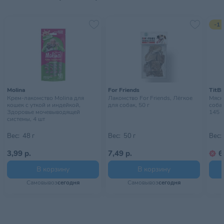
Условия хранения
месте, недоступном для детей
-1 
Molina
For Friends
TitBi
Крем-лакомство Molina для
Лакомство For Friends, Лёгкое
Мясн
кошек с уткой и индейкой,
для собак, 50 г
собак
Здоровье мочевыводящей
145 г
системы, 4 шт
Вес:
48 г
Вес:
50 г
Вес:
3,99 р.
7,49 р.
6
В корзину
В корзину
Самовывоз
сегодня
Самовывоз
сегодня