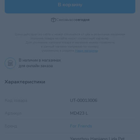
В корзину
Самовывоз
сегодня
Цена действует на сайте и может отличаться от цен в розничных магазинах
Наличие товара на сайте носит справочный характер.
Для уточнения наличия товара в магазине можно позвонить
в данный магазин напрямую по номеру,
указанному в разделе
Наши магазины
.
В наличии в
магазинах
для онлайн заказа
Характеристики
Код товара
UT-00013006
Артикул
MD423 L
Бренд
For Friends
Yangzhou Hanjiang Lida Pet