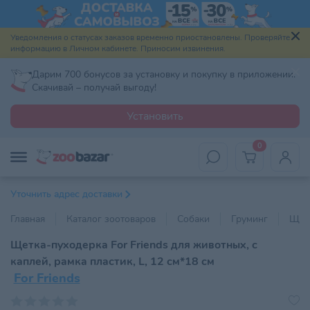
Уведомления о статусах заказов временно приостановлены. Проверяйте
информацию в Личном кабинете. Приносим извинения.
Дарим 700 бонусов за установку и покупку в приложении.
Скачивай – получай выгоду!
Установить
0
Уточнить адрес доставки
Главная
Каталог зоотоваров
Собаки
Груминг
Щетк
Щетка-пуходерка For Friends для животных, с
каплей, рамка пластик, L, 12 см*18 см
For Friends