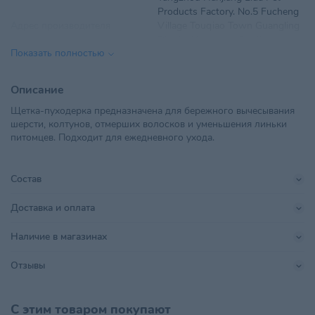
Products Factory. No.5 Fucheng
Адрес производителя
Village Touqiao Town Guangling
District Yangzhou City,Jiangsu
Показать полностью
China
ЧТУП "ТУЗИК", Минская
Описание
обл.,Смолевичский р-
Импортер в РБ
Щетка-пуходерка предназначена для бережного вычесывания
н,Озерицко-Слободской с/с,д.
шерсти, колтунов, отмерших волосков и уменьшения линьки
Кудрищино,ул. Приозерная, д.2
питомцев. Подходит для ежедневного ухода.
Параметры
120*180*40
Состав
Поставщик
ТУЗИК
Доставка и оплата
WEIHAI JIAYI PET PRODUCTS
Производитель
CO.,LTD
Наличие в магазинах
Страна происхождения
КИТАЙ
Отзывы
Тип питомца
Кошки
,
Собаки
С этим товаром покупают
Хранить в сухом прохладном