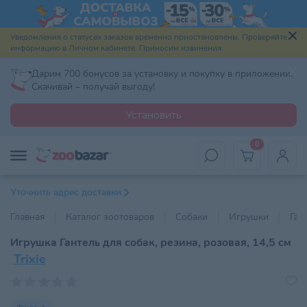
Уведомления о статусах заказов временно приостановлены. Проверяйте
информацию в Личном кабинете. Приносим извинения.
Дарим 700 бонусов за установку и покупку в приложении.
Скачивай – получай выгоду!
Установить
0
Уточнить адрес доставки
Главная
Каталог зоотоваров
Собаки
Игрушки
Ган
Игрушка Гантель для собак, резина, розовая, 14,5 см
Trixie