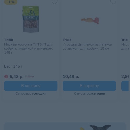
-1 %
Хранить в сухом прохладном
Условия хранения
месте, недоступном для детей
TitBit
Trixie
Triol
Мясные косточки ТИТБИТ для
Игрушка Цыпленок из латекса
Игру
собак, с индейкой и ягненком,
со звуком, для собаки, 15 см
для к
145 г
Вес:
145 г
6,43 р.
10,49 р.
2,99
6,49 р.
В корзину
В корзину
Самовывоз
сегодня
Самовывоз
сегодня