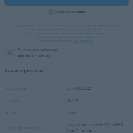
Самовывоз
сегодня
Цена действует на сайте и может отличаться от цен в розничных магазинах
Наличие товара на сайте носит справочный характер.
Для уточнения наличия товара в магазине можно позвонить
в данный магазин напрямую по номеру,
указанному в разделе
Наши магазины
.
В наличии в
магазинах
для онлайн заказа
Характеристики
Код товара
UT-00013027
Артикул
33474
Бренд
Trixie
Индастриештрассе 32, 24963
Адрес производителя
Тарп/Германия