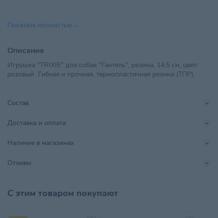
Возраст питомца
Взрослые 1-6 лет
Показать полностью
ООО "ТИАН групп", РБ, г.
Импортер в РБ
Минск, пер. Монтажников 4-й,
Описание
дом 5, офис 31
Игрушка "TRIXIE" для собак "Гантель", резина, 14,5 см, цвет:
розовый Гибкая и прочная, термопластичная резина (ТПР).
Материал
TPR
Параметры
153*64*64
Состав
Поставщик
ТИАН групп
Доставка и оплата
TRIXIE Heimtierbedarf GmbH &
Производитель
Наличие в магазинах
Co KG
Отзывы
Размер питомца
Для всех пород
Страна происхождения
КИТАЙ
С этим товаром покупают
Тип питомца
Собаки