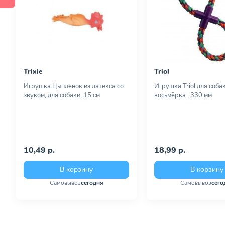
Trixie
Triol
Игрушка Цыпленок из латекса со
Игрушка Triol для соба
звуком, для собаки, 15 см
восьмёрка , 330 мм
10,49 р.
18,99 р.
В корзину
В корзину
Самовывоз
сегодня
Самовывоз
сего