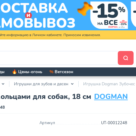
яйте информацию в Личном кабинете. Приносим извинения.
ды
🔥 Цены-огонь
%
Ветсезон
Игрушки для зубов и десен
Игрушка Dogman Зубочес к
ольцами для собак, 18 см
DOGMAN
248
Артикул
UT-00012248