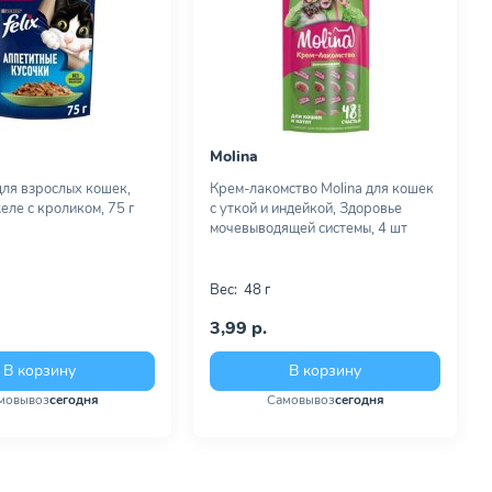
Molina
для взрослых кошек,
Крем-лакомство Molina для кошек
еле с кроликом, 75 г
с уткой и индейкой, Здоровье
мочевыводящей системы, 4 шт
Вес:
48 г
3,99 р.
В корзину
В корзину
мовывоз
сегодня
Самовывоз
сегодня