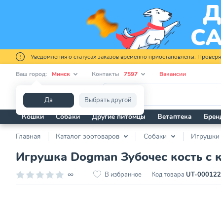
Уведомления о статусах заказов временно приостановлены. Провер
Ваш город:
Минск
Контакты
7597
Вакансии
Я ищу...
Да
Выбрать другой
Кошки
Собаки
Другие питомцы
Ветаптека
Брен
Главная
Каталог зоотоваров
Собаки
Игрушки
Игрушка Dogman Зубочес кость с к
∞
В избранное
Код товара
UT-00012