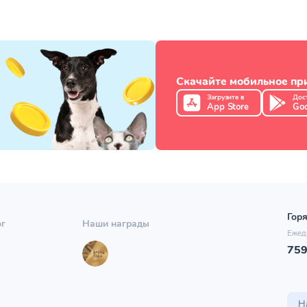
Скачайте мобильное п
Загрузите в
Дос
App Store
Goo
Горя
ог
Наши награды
Ежед
75
ы
Н