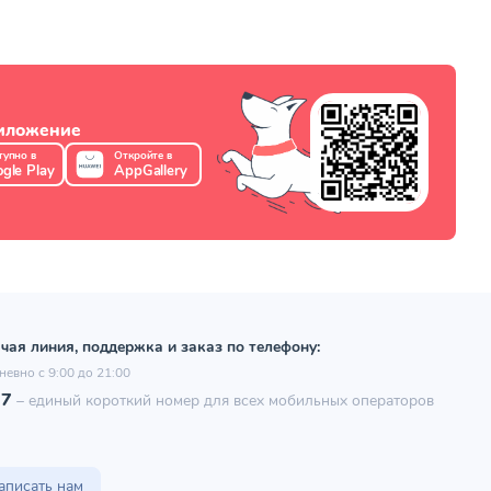
риложение
тупно в
Откройте в
gle Play
AppGallery
чая линия, поддержка и заказ по телефону:
невно с 9:00 до 21:00
97
–
единый короткий номер для всех мобильных операторов
аписать нам