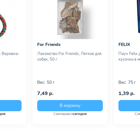
For Friends
FELIX
к Веревка-
Лакомство For Friends, Лёгкое для
Пауч Felix 
собак, 50 г
кусочки в ж
Вес:
50 г
Вес:
75 г
7,49 р.
1,39 р.
В корзину
дня
Самовывоз
сегодня
Са