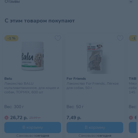
Отзывы
Хранить в сухом прохладном
Условия хранения
месте, недоступном для детей
С этим товаром покупают
-1 %
-1 
Balu
For Friends
TitBi
Лакомство BALU
Лакомство For Friends, Лёгкое
Мясн
мультивитаминное, для кошек и
для собак, 50 г
собак
собак, TOPMIX, 600 шт
145 г
Вес:
300 г
Вес:
50 г
Вес:
26,72 р.
7,49 р.
6
26,99 р.
В корзину
В корзину
Самовывоз
сегодня
Самовывоз
сегодня