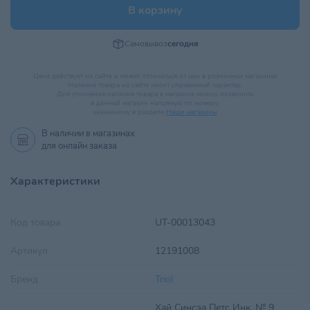
В корзину
Самовывоз
сегодня
Цена действует на сайте и может отличаться от цен в розничных магазинах
Наличие товара на сайте носит справочный характер.
Для уточнения наличия товара в магазине можно позвонить
в данный магазин напрямую по номеру,
указанному в разделе
Наши магазины
.
В наличии в
магазинах
для онлайн заказа
Характеристики
Код товара
UT-00013043
Артикул
12191008
Бренд
Triol
Хай Синсэа Петс Инк. № 9