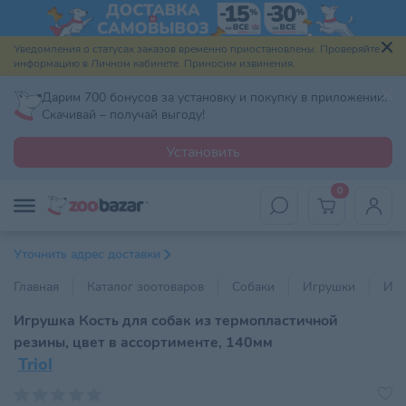
Уведомления о статусах заказов временно приостановлены. Проверяйте
информацию в Личном кабинете. Приносим извинения.
Дарим 700 бонусов за установку и покупку в приложении.
Скачивай – получай выгоду!
Установить
0
Уточнить адрес доставки
Главная
Каталог зоотоваров
Собаки
Игрушки
Игр
Игрушка Кость для собак из термопластичной
резины, цвет в ассортименте, 140мм
Triol