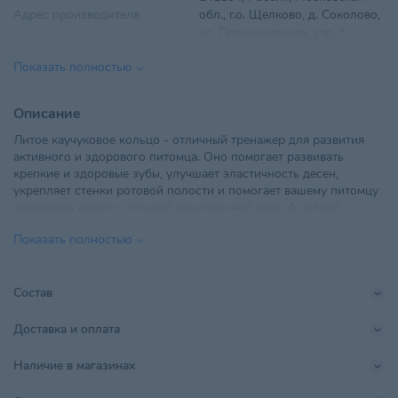
Адрес производителя
обл., г.о. Щелково, д. Соколово,
ул. Промышленная, стр. 3
Показать полностью
Возраст питомца
Взрослые 1-6 лет
ООО "ТриолБел", г. Минск,
Описание
Импортер в РБ
Радиальная, дом № 54Б, офис
Литое каучуковое кольцо - отличный тренажер для развития
18
активного и здорового питомца. Оно помогает развивать
крепкие и здоровые зубы, улучшает эластичность десен,
Материал
Резина, винил, латекс
укрепляет стенки ротовой полости и помогает вашему питомцу
проводить время с пользой в интересной игре. А гибкий,
Параметры
14,5 см
эластичный и прочный материал, благодаря своим природным
Показать полностью
свойствам, абсолютно безопасен для питомца и не вызывает
Поставщик
ТриолБел
проблем с желудком. Диаметр изделия - 15 см. Варианты
расцветок: зеленый, голубой, красный, фиолетовый, синий,
Производитель
ООО "АММА"
бирюзовый, серый, салатовый.
Состав
Страна происхождения
РОССИЯ
Доставка и оплата
Тип питомца
Собаки
Наличие в магазинах