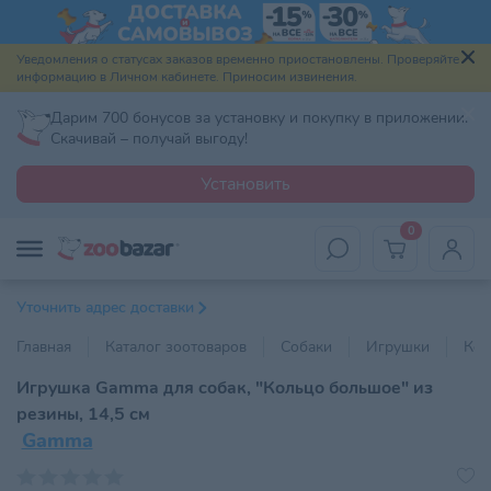
Уведомления о статусах заказов временно приостановлены. Проверяйте
информацию в Личном кабинете. Приносим извинения.
Дарим 700 бонусов за установку и покупку в приложении.
Скачивай – получай выгоду!
Установить
0
Уточнить адрес доставки
Главная
Каталог зоотоваров
Собаки
Игрушки
Кол
Игрушка Gamma для собак, "Кольцо большое" из
резины, 14,5 см
Gamma