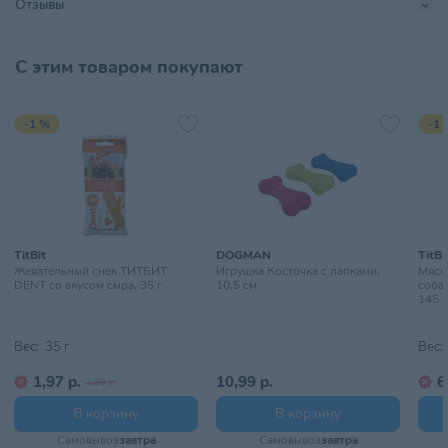
Отзывы
С этим товаром покупают
-1 %
-1 
TitBit
DOGMAN
TitBi
Жевательный снек ТИТБИТ
Игрушка Косточка с лапками,
Мясн
DENT со вкусом сыра, 35 г
10,5 см
собак
145 г
Вес:
35 г
Вес:
1,97 р.
10,99 р.
6
1,99 р.
В корзину
В корзину
Самовывоз
завтра
Самовывоз
завтра