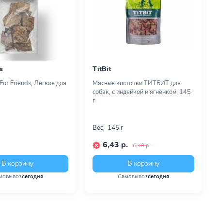
s
TitBit
or Friends, Лёгкое для
Мясные косточки ТИТБИТ для
собак, с индейкой и ягненком, 145
г
Вес:
145 г
6,43 р.
6,49 р.
В корзину
В корзину
мовывоз
сегодня
Самовывоз
сегодня