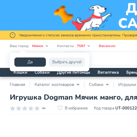
Уведомления о статусах заказов временно приостановлены. Провер
Ваш город:
Минск
Контакты
7597
Вакансии
Я ищу...
Да
Выбрать другой
Кошки
Собаки
Другие питомцы
Ветаптека
Брен
Главная
Каталог зоотоваров
Собаки
Игрушки
Игрушка Dogman Мячик манго, для
∞
В избранное
Код товара
UT-00012