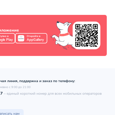
риложение
тупно в
Откройте в
gle Play
AppGallery
чая линия, поддержка и заказ по телефону:
невно с 9:00 до 21:00
97
–
единый короткий номер для всех мобильных операторов
аписать нам