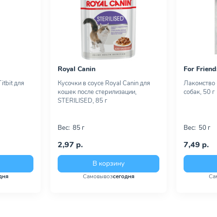
Royal Canin
For Friend
tbit для
Кусочки в соусе Royal Canin для
Лакомство F
кошек после стерилизации,
собак, 50 г
STERILISED, 85 г
Вес:
85 г
Вес:
50 г
2,97 р.
7,49 р.
В корзину
дня
Самовывоз
сегодня
Са