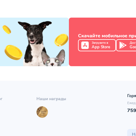
Скачайте мобильное п
Загрузите в
Дос
App Store
Goo
Горя
ог
Наши награды
Ежед
75
ы
Н