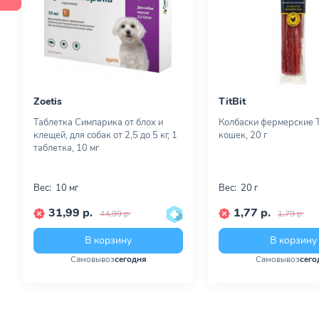
Zoetis
TitBit
Таблетка Симпарика от блох и
Колбаски фермерские Ti
клещей, для собак от 2,5 до 5 кг, 1
кошек, 20 г
таблетка, 10 мг
Вес:
10 мг
Вес:
20 г
31,99 р.
1,77 р.
44,99 р.
1,79 р.
В корзину
В корзину
Самовывоз
сегодня
Самовывоз
сего