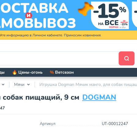
яйте информацию в Личном кабинете. Приносим извинения.
ды
🔥 Цены-огонь
%
Ветсезон
Мячи
Игрушка Dogman Мячик манго, для собак пищащ
 собак пищащий, 9 см
DOGMAN
247
Артикул
UT-00012247