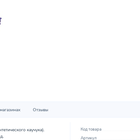
 магазинах
Отзывы
Код товара
етического каучука).
д.
Артикул