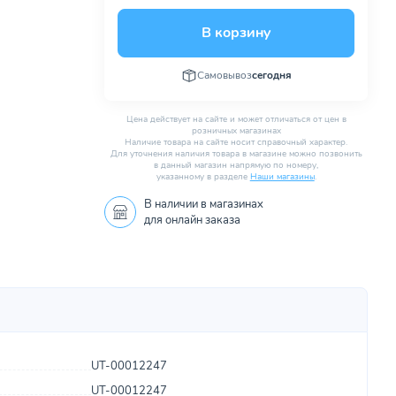
В корзину
Самовывоз
сегодня
Цена действует на сайте и может отличаться от цен в
розничных магазинах
Наличие товара на сайте носит справочный характер.
Для уточнения наличия товара в магазине можно позвонить
в данный магазин напрямую по номеру,
указанному в разделе
Наши магазины
.
В наличии в
магазинах
для онлайн заказа
UT-00012247
UT-00012247