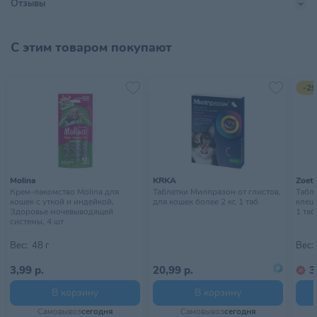
Отзывы
С этим товаром покупают
-29
Molina
KRKA
Zoeti
Крем-лакомство Molina для
Таблетки Милпразон от глистов,
Табл
кошек с уткой и индейкой,
для кошек более 2 кг, 1 таб
клеще
Здоровье мочевыводящей
1 таб
системы, 4 шт
Вес:
48 г
Вес:
3,99 р.
20,99 р.
3
В корзину
В корзину
Самовывоз
сегодня
Самовывоз
сегодня