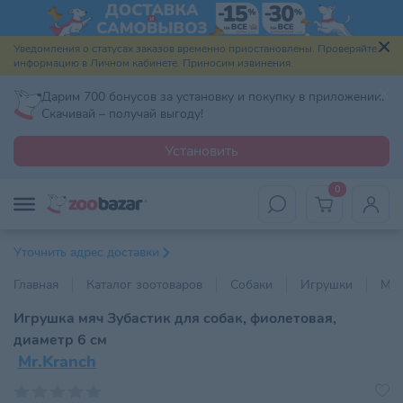
Уведомления о статусах заказов временно приостановлены. Проверяйте
информацию в Личном кабинете. Приносим извинения.
Дарим 700 бонусов за установку и покупку в приложении.
Скачивай – получай выгоду!
Установить
0
Уточнить адрес доставки
Главная
Каталог зоотоваров
Собаки
Игрушки
Мя
Игрушка мяч Зубастик для собак, фиолетовая,
диаметр 6 см
Mr.Kranch