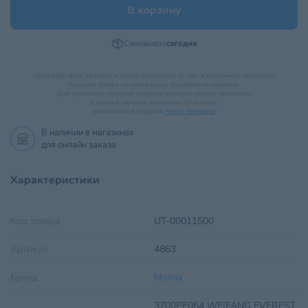
В корзину
Самовывоз
сегодня
Цена действует на сайте и может отличаться от цен в розничных магазинах
Наличие товара на сайте носит справочный характер.
Для уточнения наличия товара в магазине можно позвонить
в данный магазин напрямую по номеру,
указанному в разделе
Наши магазины
.
В наличии в
магазинах
для онлайн заказа
Характеристики
Код товара
UT-00011500
Артикул
4863
Бренд
Molina
3700PF064 WEIFANG EVEREST