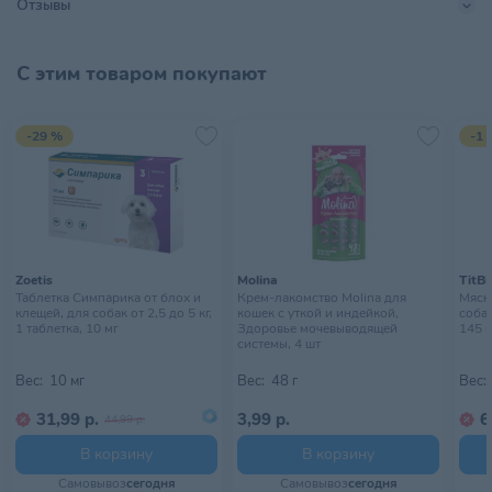
Отзывы
Страна происхождения
КИТАЙ
Тип питомца
Собаки
С этим товаром покупают
Тип упаковки
Зип пакет
-29 %
-1 
Хранить в сухом, прохладном
Условия хранения
месте, недоступном для детей
Zoetis
Molina
TitBi
Таблетка Симпарика от блох и
Крем-лакомство Molina для
Мясн
клещей, для собак от 2,5 до 5 кг,
кошек с уткой и индейкой,
собак
1 таблетка, 10 мг
Здоровье мочевыводящей
145 г
системы, 4 шт
Вес:
10 мг
Вес:
48 г
Вес:
31,99 р.
3,99 р.
6
44,99 р.
В корзину
В корзину
Самовывоз
сегодня
Самовывоз
сегодня