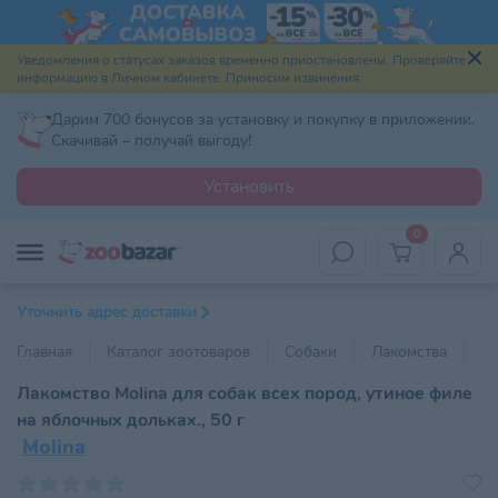
Уведомления о статусах заказов временно приостановлены. Проверяйте
информацию в Личном кабинете. Приносим извинения.
Дарим 700 бонусов за установку и покупку в приложении.
Скачивай – получай выгоду!
Установить
0
Уточнить адрес доставки
Главная
Каталог зоотоваров
Собаки
Лакомства
По
Лакомство Molina для собак всех пород, утиное филе
на яблочных дольках., 50 г
Molina