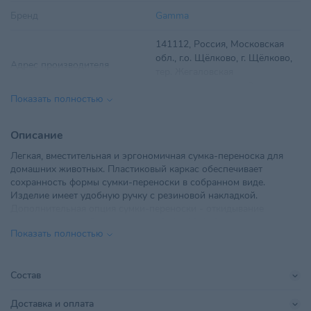
Бренд
Gamma
141112, Россия, Московская
обл., г.о. Щёлково, г. Щёлково,
Адрес производителя
тер. Жегаловская
промышленная, стр. 2
Показать полностью
ООО "ТриолБел", г. Минск,
Импортер в РБ
Радиальная, дом № 54Б, офис
Описание
18
Легкая, вместительная и эргономичная сумка-переноска для
домашних животных. Пластиковый каркас обеспечивает
Параметры
600*440*10
сохранность формы сумки-переноски в собранном виде.
Изделие имеет удобную ручку с резиновой накладкой.
Поставщик
ТриолБел
Дополнительная опция сумки-переноски - откидывание
боковых сторон. Размеры сумки 240*430*240мм. Цвет: черно-
Производитель
ООО "АММА"
Показать полностью
розовый
Размер питомца
Для всех пород
Состав
Страна происхождения
КИТАЙ
Доставка и оплата