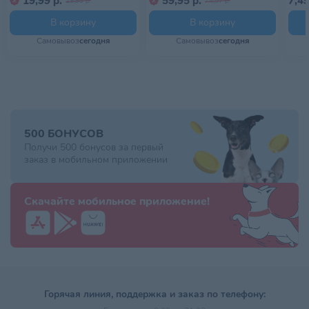
19,99 р.
59,95 р.
7,49
29,99 р.
74,57 р.
В корзину
В корзину
Самовывоз
сегодня
Самовывоз
сегодня
500 БОНУСОВ
Получи 500 бонусов за первый
заказ в мобильном приложении
Скачайте мобильное приложение!
Горячая линия, поддержка и заказ по телефону: