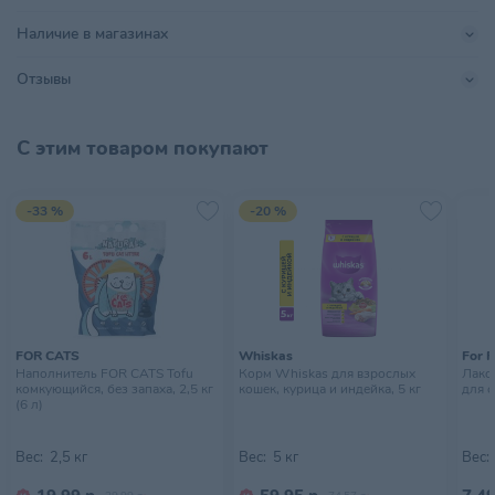
Тип питомца
Кошки
Наличие в магазинах
Хранить в сухом прохладном
Условия хранения
месте, недоступном для детей
Отзывы
С этим товаром покупают
-33 %
-20 %
FOR CATS
Whiskas
For F
Наполнитель FOR CATS Tofu
Корм Whiskas для взрослых
Лаком
комкующийся, без запаха, 2,5 кг
кошек, курица и индейка, 5 кг
для с
(6 л)
Вес:
2,5 кг
Вес:
5 кг
Вес: