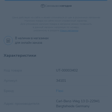
Самовывоз
сегодня
Цена действует на сайте и может отличаться от цен в розничных магазинах
Наличие товара на сайте носит справочный характер.
Для уточнения наличия товара в магазине можно позвонить
в данный магазин напрямую по номеру,
указанному в разделе
Наши магазины
.
В наличии в
магазинах
для онлайн заказа
Характеристики
Код товара
UT-00003402
Артикул
34101
Бренд
Flexi
Carl-Benz-Weg 13 D-22941
Адрес производителя
Bargteheide Germany