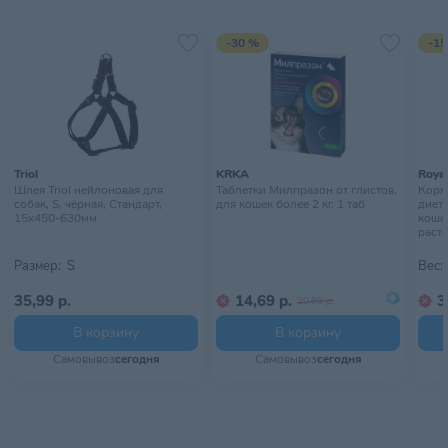
Условия хранения
проветриваемом помещении
-30 %
-15
Triol
KRKA
Royal
Шлея Triol нейлоновая для
Таблетки Милпразон от глистов,
Корм 
собак, S, чёрная, Стандарт,
для кошек более 2 кг, 1 таб
диет
15х450-630мм
коше
раств
Размер:
S
Вес:
35,99 р.
14,69 р.
3
20,99 р.
В корзину
В корзину
Самовывоз
сегодня
Самовывоз
сегодня