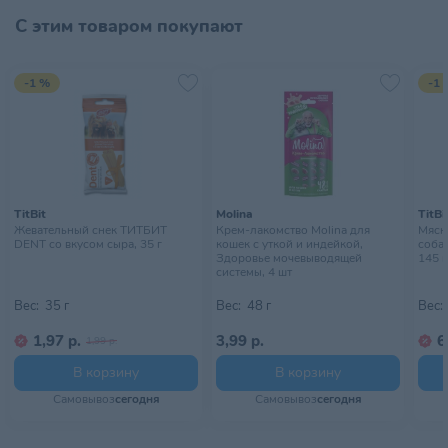
С этим товаром покупают
Хранить в недоступном для
Условия хранения
детей месте
-1 %
-1 
TitBit
Molina
TitBi
Жевательный снек ТИТБИТ
Крем-лакомство Molina для
Мясн
DENT со вкусом сыра, 35 г
кошек с уткой и индейкой,
собак
Здоровье мочевыводящей
145 г
системы, 4 шт
Вес:
35 г
Вес:
48 г
Вес:
1,97 р.
3,99 р.
6
1,99 р.
В корзину
В корзину
Самовывоз
сегодня
Самовывоз
сегодня