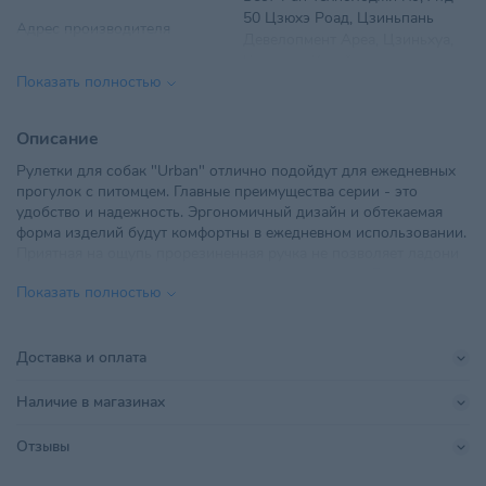
50 Цзюхэ Роад, Цзиньпань
Адрес производителя
Девелопмент Ареа, Цзиньхуа,
Чжэцзян, Китай
Показать полностью
ООО "ТриолБел", г. Минск,
Импортер в РБ
Радиальная, дом № 54Б, офис
Описание
18
Рулетки для собак "Urban" отлично подойдут для ежедневных
прогулок с питомцем. Главные преимущества серии - это
Поставщик
ТриолБел
удобство и надежность. Эргономичный дизайн и обтекаемая
форма изделий будут комфортны в ежедневном использовании.
Бест-Ран Технолоджи Ко, Лтд
Приятная на ощупь прорезиненная ручка не позволяет ладони
50 Цзюхэ Роад, Цзиньпань
Производитель
проскальзывать и обеспечивает надежный захват. Ленточный
Девелопмент Ареа, Цзиньхуа,
Показать полностью
тип рулетки обеспечивает прочность и долговечность и
Чжэцзян, Китай
отлично выдерживает заявленную нагрузку. Предназначена для
собак средних пород весом не более 25кг. Длина ленты 5м.
Размер
M
Цвет: белый.
Доставка и оплата
Размер питомца
Крупный
Наличие в магазинах
Страна происхождения
КИТАЙ
Отзывы
Тип питомца
Собаки