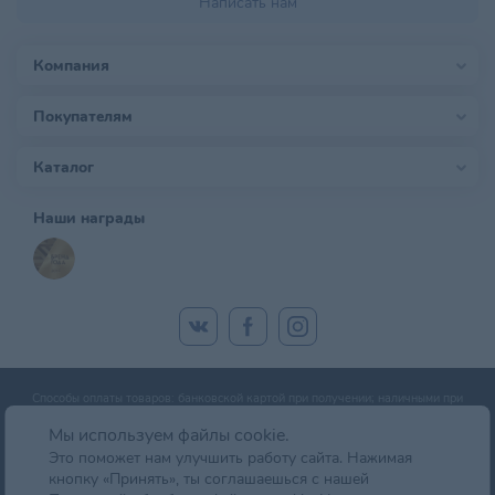
Написать нам
Компания
Покупателям
Каталог
Наши награды
Способы оплаты товаров: банковской картой при получении; наличными при
получении; оплата банковской картой онлайн; оплата картой рассрочки.
Мы используем файлы cookie.
Это поможет нам улучшить работу сайта. Нажимая
кнопку «Принять», ты соглашаешься с нашей
© zoobazar.by 2026 | ООО «Ветзообазар», УНП 192636458 | г. Минск, пр-т