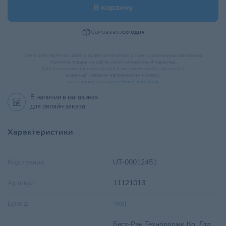
В корзину
Самовывоз
сегодня
Цена действует на сайте и может отличаться от цен в розничных магазинах
Наличие товара на сайте носит справочный характер.
Для уточнения наличия товара в магазине можно позвонить
в данный магазин напрямую по номеру,
указанному в разделе
Наши магазины
.
В наличии в
магазинах
для онлайн заказа
Характеристики
Код товара
UT-00012451
Артикул
11121013
Бренд
Triol
Бест-Ран Технолоджи Ко, Лтд