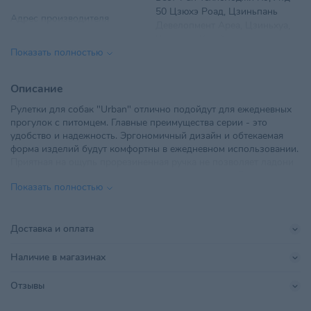
50 Цзюхэ Роад, Цзиньпань
Адрес производителя
Девелопмент Ареа, Цзиньхуа,
Чжэцзян, Китай
Показать полностью
ООО "ТриолБел", г. Минск,
Импортер в РБ
Радиальная, дом № 54Б, офис
Описание
18
Рулетки для собак "Urban" отлично подойдут для ежедневных
прогулок с питомцем. Главные преимущества серии - это
Поставщик
ТриолБел
удобство и надежность. Эргономичный дизайн и обтекаемая
форма изделий будут комфортны в ежедневном использовании.
Бест-Ран Технолоджи Ко, Лтд
Приятная на ощупь прорезиненная ручка не позволяет ладони
50 Цзюхэ Роад, Цзиньпань
Производитель
проскальзывать и обеспечивает надежный захват. Ленточный
Девелопмент Ареа, Цзиньхуа,
Показать полностью
тип рулетки обеспечивает прочность и долговечность и
Чжэцзян, Китай
отлично выдерживает заявленную нагрузку. Предназначена для
собак малых и средних пород весом не более 15кг. Длина
Размер
S
ленты 5м. Цвет: розовый.
Доставка и оплата
Размер питомца
Малый
Наличие в магазинах
Страна происхождения
КИТАЙ
Отзывы
Тип питомца
Собаки