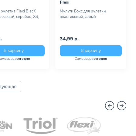
Flexi
рулетка Flexi BlacK
Мульти Бокс для рулетки
росовый, серебро, XS,
пластиковый, серый
.
34,99 р.
В корзину
В корзину
амовывоз
сегодня
Самовывоз
сегодня
дующая