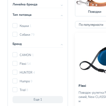
Линейка бренда
Поводки
Тип питомца
По популярности
Кошки
1
Собаки
79
Бренд
CAMON
1
Flexi
54
HUNTER
4
Humpo
9
Flexi
Triol
8
Поводок-рулетка F
синий, New CLASS
Еще 1
м