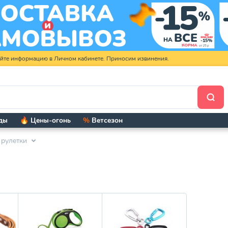
яйте информацию в Личном кабинете. Приносим извинения.
ды
🔥 Цены-огонь
%
Ветсезон
 рулетки