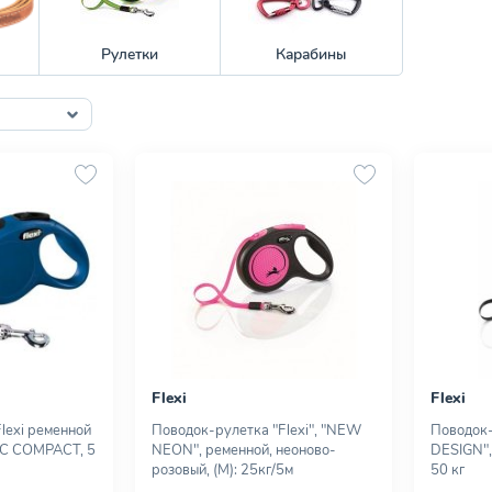
Рулетки
Карабины
Flexi
Flexi
lexi ременной
Поводок-рулетка "Flexi", "NEW
Поводок-
IC СОМРАСТ, 5
NEON", ременной, неоново-
DESIGN",
розовый, (М): 25кг/5м
50 кг