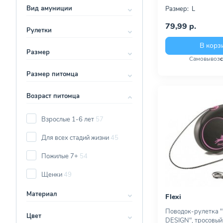
Вид амуниции
Размер:
L
79,99 р.
Рулетки
В корз
Размер
Самовывоз
Размер питомца
Возраст питомца
Взрослые 1-6 лет
57
Для всех стадий жизни
45
Пожилые 7+
54
Щенки
49
Материал
Flexi
Поводок-рулетка "
Цвет
DESIGN", тросовый,