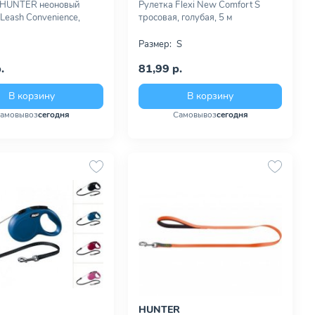
 HUNTER неоновый
Рулетка Flexi New Comfort S
 Leash Convenience,
тросовая, голубая, 5 м
Размер:
S
.
81,99 р.
В корзину
В корзину
амовывоз
сегодня
Самовывоз
сегодня
HUNTER