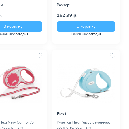
 м
Размер:
L
.
162,99 р.
В корзину
В корзину
амовывоз
сегодня
Самовывоз
сегодня
Flexi
Flexi New Comfort S
Рулетка Flexi Puppy ременная,
 красная, 5 м
светло-голубая, 2 м