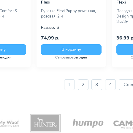
Flexi
Flexi
Comfort S
Рулетка Flexi Puppy ременная,
Поводок-
5 м
розовая, 2 м
Design, т
8кг/3м
Размер:
S
74,99 р.
36,99 р
ину
В корзину
сегодня
Самовывоз
сегодня
С
1
2
3
4
Сле