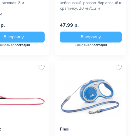
 розовая, 8 м
нейлоновый, розово-бирюзовый в
крапинку, 20 мм/1,2 м
M
р.
47,99 р.
В корзину
В корзину
амовывоз
сегодня
Самовывоз
сегодня
R
Flexi