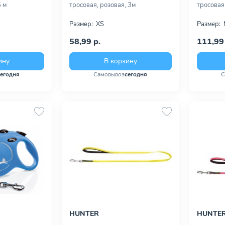
5 м
тросовая, розовая, 3м
тросовая,
Размер:
XS
Размер:
58,99 р.
111,99 
ину
В корзину
сегодня
Самовывоз
сегодня
С
HUNTER
HUNTE