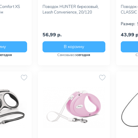
 Comfort XS
Поводок HUNTER бирюзовый,
Поводок-
3м
Leash Convenience, 20/120
CLASSIC 
Размер:
56,99 р.
43,99 р
ину
В корзину
сегодня
Самовывоз
сегодня
С