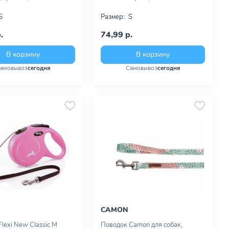
S
Размер:
S
.
74,99 р.
В корзину
В корзину
амовывоз
сегодня
Самовывоз
сегодня
CAMON
lexi New Classic M
Поводок Camon для собак,