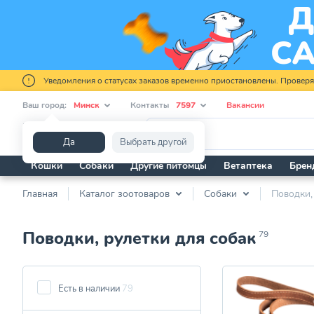
Уведомления о статусах заказов временно приостановлены. Провер
Ваш город:
Минск
Контакты
7597
Вакансии
Я ищу...
Да
Выбрать другой
Кошки
Собаки
Другие питомцы
Ветаптека
Брен
Главная
Каталог зоотоваров
Собаки
Поводки,
Поводки, рулетки для собак
79
Есть в наличии
79