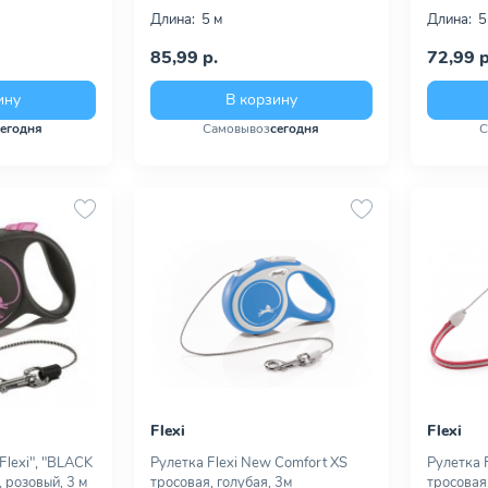
Длина:
5 м
Длина:
5
85,99 р.
72,99 р
ину
В корзину
сегодня
Самовывоз
сегодня
С
Flexi
Flexi
Flexi", "BLACK
Рулетка Flexi New Comfort XS
Рулетка 
 розовый, 3 м
тросовая, голубая, 3м
тросовая,