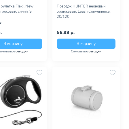
рулетка Flexi, New
Поводок HUNTER неоновый
тросовый, синий, S
оранжевый, Leash Convenience,
20/120
S
.
56,99 р.
В корзину
В корзину
амовывоз
сегодня
Самовывоз
сегодня