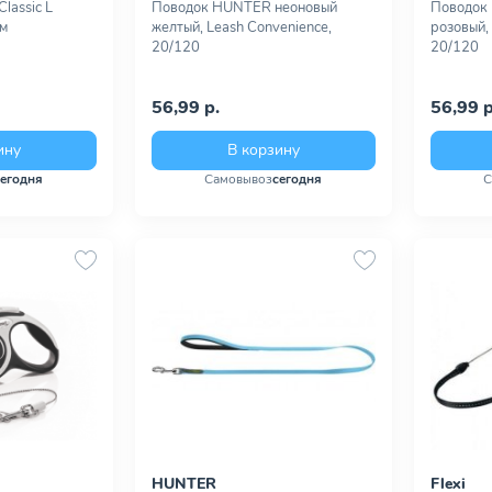
lassic L
Поводок HUNTER неоновый
Поводок
 м
желтый, Leash Convenience,
розовый,
20/120
20/120
56,99 р.
56,99 р
ину
В корзину
сегодня
Самовывоз
сегодня
С
HUNTER
Flexi