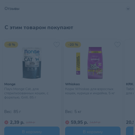
Страна происхождения
СЕРБИЯ
Отзывы
Тип питомца
Собаки
С этим товаром покупают
Тип упаковки
Пачка
Хранить в сухом прохладном
-8 %
-20 %
Условия хранения
месте, недоступном для детей
Monge
Whiskas
KRK
Пауч Monge Cat, для
Корм Whiskas для взрослых
Табл
стерилизованных кошек, с
кошек, курица и индейка, 5 кг
для к
форелью, Grill, 85 г
Вес:
85 г
Вес:
5 кг
2,39 р.
59,95 р.
20,9
2,59 р.
74,57 р.
В корзину
В корзину