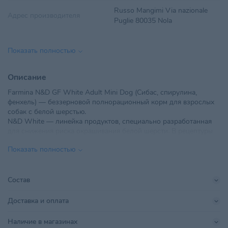
Russo Mangimi Via nazionale
Адрес производителя
Puglie 80035 Nola
Вес
2 кг
Показать полностью
Вид корма
Сухой
Описание
Вкус
Спельта, Фенхель, Спирулина
Farmina N&D GF White Adult Mini Dog (Сибас, спирулина,
фенхель) — беззерновой полнорационный корм для взрослых
Возраст питомца
Взрослые 1-6 лет
собак с белой шерстью.
N&D White — линейка продуктов, специально разработанная
ООО "Ветзообазар", г. Минск,
Импортер в РБ
для снижения риска окрашивания белой шерсти. В рецептуры
пр Дзержинского 5
входит натуральный животный белок с высокой биологической
Показать полностью
ценностью, ограниченным содержанием фенилаланина и
Линейка бренда
TROPICAL
тирозина, ограниченным содержанием меди и Омега-3 жирных
кислот.
Поставщик
Farmina Pet Foods Injija Ltd
Корм идеально подходит для собак любой белой породы, такой
Состав
как Вест-Хайленд/Уайт-терьер, мальтийский шпиц, пудель и
Производитель
Farmina Pet Foods
бультерьер, а также для маленьких собак с белой шерстью.
Доставка и оплата
Размер питомца
Малый
Наличие в магазинах