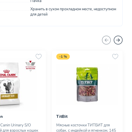
Пачка
Хранить в сухом прохладном месте, недоступном
для детей
-1 %
in
TitBit
Canin Urinary S/O
Мясные косточки ТИТБИТ для
й для взрослых кошек
собак, с индейкой и ягненком, 145