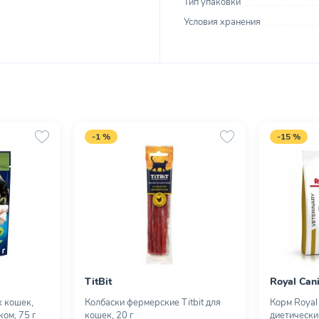
Тип упаковки
Условия хранения
-1 %
-15 %
TitBit
Royal Can
х кошек,
Колбаски фермерские Titbit для
Корм Royal 
ком, 75 г
кошек, 20 г
диетически