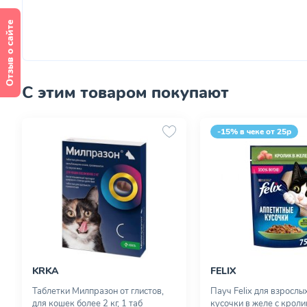
Отзыв о сайте
С этим товаром покупают
-15% в чеке от 25р
KRKA
FELIX
Таблетки Милпразон от глистов,
Пауч Felix для взрослы
для кошек более 2 кг, 1 таб
кусочки в желе с кроли