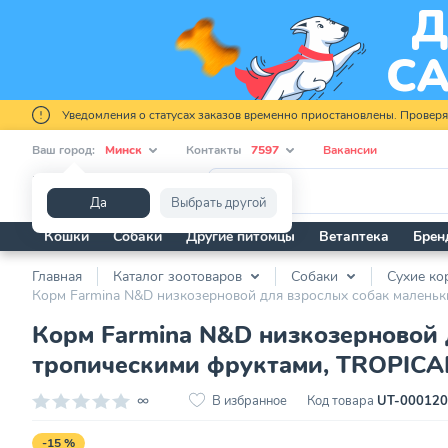
Уведомления о статусах заказов временно приостановлены. Провер
Ваш город:
Минск
Контакты
7597
Вакансии
Я ищу...
Да
Выбрать другой
Кошки
Собаки
Другие питомцы
Ветаптека
Брен
Главная
Каталог зоотоваров
Собаки
Сухие ко
Корм Farmina N&D низкозерновой для взрослых собак маленьки
Корм Farmina N&D низкозерновой д
тропическими фруктами, TROPICAL,
∞
В избранное
Код товара
UT-00012
-15 %