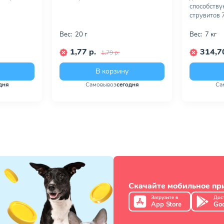
способств
струвитов 7
Вес:
20 г
Вес:
7 кг
1,77 р.
314,70
1,79 р.
В корзину
дня
Самовывоз
сегодня
Са
Скачайте мобильное п
Загрузите в
Дос
App Store
Goo