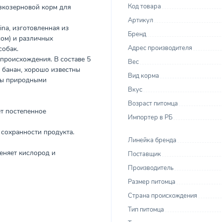
Код товара
низкозерновой корм для
Артикул
ina, изготовленная из
Бренд
сом) и различных
Адрес производителя
собак.
 происхождения. В составе 5
Вес
и банан, хорошо известны
Вид корма
ты природными
Вкус
Возраст питомца
ет постепенное
Импортер в РБ
 сохранности продукта.
Линейка бренда
еняет кислород и
Поставщик
Производитель
Размер питомца
Страна происхождения
Тип питомца