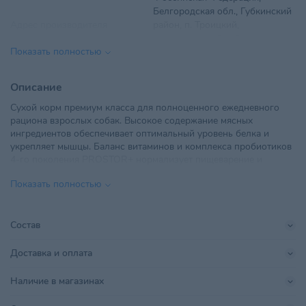
Белгородская обл., Губкинский
Адрес производителя
район, п. Троицкий,
промышленный район
Показать полностью
"Троицкий", 3
Вес
15 кг
Описание
Сухой корм премиум класса для полноценного ежедневного
Вид корма
Сухой
рациона взрослых собак. Высокое содержание мясных
ингредиентов обеспечивает оптимальный уровень белка и
Вкус
Говядина, Овощи
укрепляет мышцы. Баланс витаминов и комплекса пробиотиков
4-го поколения PROSTOR+ нормализует пищеварение и
Возраст питомца
Взрослые 1-6 лет
укрепляет иммунитет. Омега 3 и Омега 6 способствуют
Показать полностью
поддержанию здоровья сердца, мозга, нервной системы,
ООО "Ветзообазар", 220114 г.
здоровья кожи и красоты шерсти.
Импортер в РБ
Минск, пр. Независимости,
117А-20В, каб. 5
Состав
Поставщик
Лимкорм Петфуд АО
Доставка и оплата
Производитель
Лимкорм
Наличие в магазинах
Размер питомца
Для всех пород