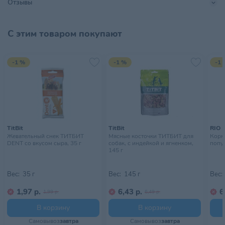
Отзывы
Страна происхождения
РОССИЯ
С этим товаром покупают
Тип питомца
Собаки
Тип упаковки
Мешок
-1 %
-1 %
-1 
Хранить в сухом, прохладном
Условия хранения
месте, недоступном для детей
TitBit
TitBit
RIO
Жевательный снек ТИТБИТ
Мясные косточки ТИТБИТ для
Корм
DENT со вкусом сыра, 35 г
собак, с индейкой и ягненком,
попуг
145 г
Вес:
35 г
Вес:
145 г
Вес:
1,97 р.
6,43 р.
6
1,99 р.
6,49 р.
В корзину
В корзину
Самовывоз
завтра
Самовывоз
завтра