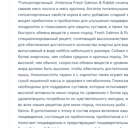
*Гипоаллергенный Аmbrosia Fresh Salmon & Rabbit сочетае
свежее мясо лосося и мясо кролика, богатое питательным
гипоаллергенных свойств корма в него добавлен сладкий к
входят пребиотики и пробиотики для улучшения пищеваре
хондроитин и глюкозамин для защиты суставов, а также та
быстрого обмена веществ у мини-пород. Fresh Salmon & Ra
специализированный рецепт, сочетающий высококачествен
для обеспечения достаточного количества энергии для вз
выпускаемый в виде киббла небольшого размера. Собаки м
более энергичны, чем собаки средних и крупных пород. Эт
высокой, чем обычно, скоростью обмена веществ и уровнем
жира должен быть высоким, чтобы обеспечить достаточное
мышц. Аминокислоты таурин и L-карнитин также играют в
сухой мышечной массы и здорового метаболизма. Глюкоза
необходимы для поддержки суставов, которые испытывают
высокой активности мини-пород по сравнению с более кр
удовлетворить потребности их чувствительного желудка, 
во всех наших рецептах для мини-пород, поскольку рыба 
белок. В дополнение к этому в состав корма включена наш
пищеварения, состоящая из пребиотиков, пробиотиков и г
помогают пищеварению и предотвращают пищеварительные