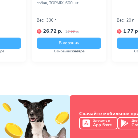
собак, TOPMIX, 600 шт
Вес:
300 г
Вес:
20 г
26,72 р.
1,77 р
26,99 р.
В корзину
тра
Самовывоз
завтра
С
Скачайте мобильное п
Загрузите в
Дос
App Store
Goo