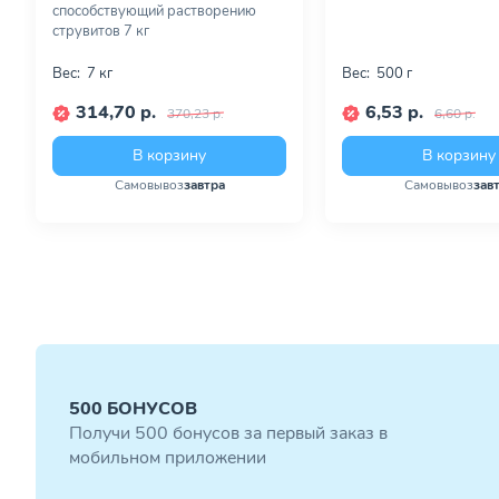
способствующий растворению
струвитов 7 кг
Вес:
7 кг
Вес:
500 г
314,70 р.
6,53 р.
370,23 р.
6,60 р.
В корзину
В корзину
Самовывоз
завтра
Самовывоз
зав
500 БОНУСОВ
Получи 500 бонусов за первый заказ в
мобильном приложении