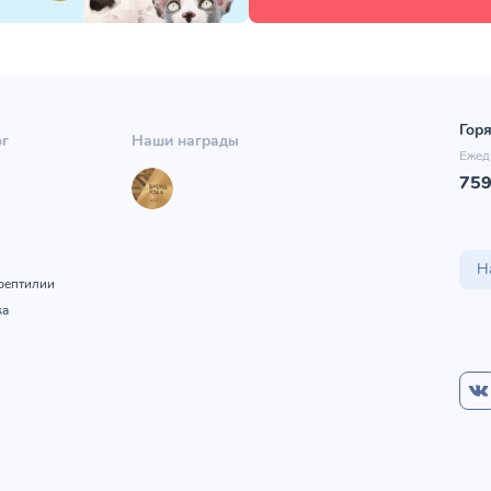
Горя
ог
Наши награды
Ежед
75
ы
Н
рептилии
ка