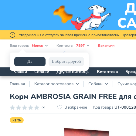
Уведомления о статусах заказов временно приостановлены. Провер
Ваш город:
Минск
Контакты
7597
Вакансии
Я ищу...
Да
Выбрать другой
Кошки
Собаки
Другие питомцы
Ветаптека
Брен
Главная
Каталог зоотоваров
Собаки
Сухие ко
Корм AMBROSIA GRAIN FREE для соб
∞
В избранное
Код товара
UT-00012
-1 %