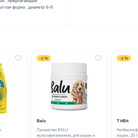
орм , предлагающий
углая форма , диаметр 6-8
-1 %
-1 %
Balu
TitBit
х
Лакомство BALU
Колбаски ф
мультивитаминное, для кошек и
кошек, 20 г