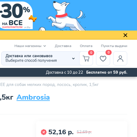
Наши магазины
Доставка
Оплата
Пункты выдачи
0
0
Доставка или самовывоз
Выберите способ получения
Доставка с 10 до 22
Бесплатно от 59 руб.
для собак мелких пород, лосось, кролик, 1,5кг
,5кг
Ambrosia
52,16 р.
52,69 р.