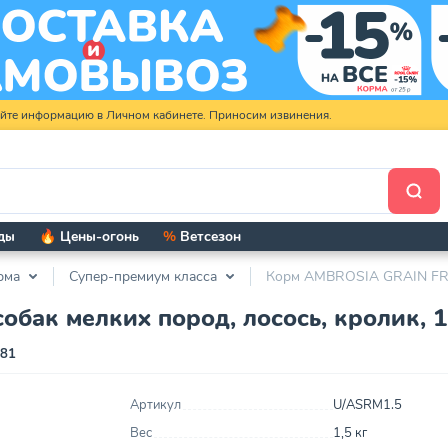
яйте информацию в Личном кабинете. Приносим извинения.
ды
🔥 Цены-огонь
%
Ветсезон
рма
Супер-премиум класса
Корм AMBROSIA GRAIN FREE 
ак мелких пород, лосось, кролик, 1
881
Артикул
U/ASRM1.5
Вес
1,5 кг