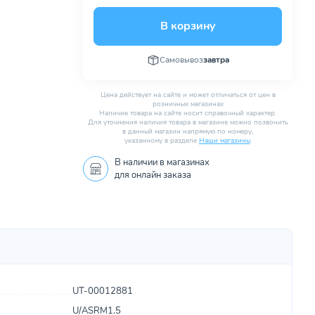
В корзину
Самовывоз
завтра
Цена действует на сайте и может отличаться от цен в
розничных магазинах
Наличие товара на сайте носит справочный характер.
Для уточнения наличия товара в магазине можно позвонить
в данный магазин напрямую по номеру,
указанному в разделе
Наши магазины
.
В наличии в
магазинах
для онлайн заказа
UT-00012881
U/ASRM1.5