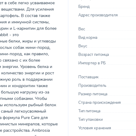
т в себе легко усваиваемое
Бренд
и веществами. Для усиления
Адрес производителя
артофель. В состав также
ния и иммунной системы,
урин и L-карнитин для более
Вес
bbit - это
Вид корма
ные белки, жиры и углеводы
Вкус
рослых собак мини-пород,
ини-пород, как правило,
Возраст питомца
о связано с их более
Импортер в РБ
 энергии. Уровень белка и
 количество энергии и рост
Поставщик
ажную роль в поддержании
мин и хондроитин также
Производитель
 большую нагрузку из-за
Размер питомца
упными собаками. Чтобы
Страна происхождения
мы используем рыбный белок
- самый легкоусвояемый
Тип питомца
а формула Pure Care для
Тип упаковки
линистых минералов, которые
Условия хранения
 расстройства. Ambrosia