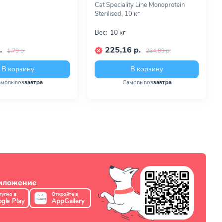
Cat Speciality Line Monoprotein
Sterilised, 10 кг
Вес:
10 кг
.
225,16 р.
1,79 р.
264,89 р.
В корзину
В корзину
амовывоз
завтра
Самовывоз
завтра
риложение
тупно в
Откройте в
gle Play
AppGallery