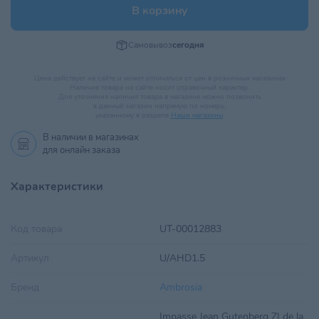
В корзину
Самовывоз
сегодня
Цена действует на сайте и может отличаться от цен в розничных магазинах
Наличие товара на сайте носит справочный характер.
Для уточнения наличия товара в магазине можно позвонить
в данный магазин напрямую по номеру,
указанному в разделе
Наши магазины
.
В наличии в
магазинах
для онлайн заказа
Характеристики
Код товара
UT-00012883
Артикул
U/AHD1.5
Бренд
Ambrosia
Impasse Jean Gutenberg ZI de la