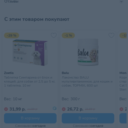
Отзывы
не угасал — регулярно меняйте их. Приобретая наши игрушки,
Вы делаете своего любимого хвостика счастливее. Выбирая
игрушки обращайте внимание на размеры и предпочтения
С этим товаром покупают
Вашего питомца.
-29 %
-1 %
-15
Zoetis
Balu
Mong
Таблетка Симпарика от блох и
Лакомство BALU
Корм
клещей, для собак от 2,5 до 5 кг,
мультивитаминное, для кошек и
стери
1 таблетка, 10 мг
собак, TOPMIX, 600 шт
Cat S
Steril
Вес:
10 мг
Вес:
300 г
Вес:
31,99 р.
26,72 р.
2
44,99 р.
26,99 р.
В корзину
В корзину
Самовывоз
сегодня
Самовывоз
сегодня