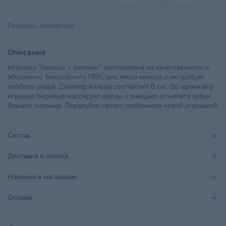
Есенина, д. 116/1, помещ. Н5
Показать полностью
ООО "Ветзообазар", 220114 г.
Импортер в РБ
Минск, пр. Независимости,
117А-20В, каб. 5
Описание
Игрушка "Кольцо с шипами" изготовлена из качественного и
Материал
ПВХ
абсолютно безопасного ПВХ, она легко моется и не требует
особого ухода. Диаметр кольца составляет 8 см. Во время игр
Параметры
80*80*20
игрушка бережно массирует дёсны и очищает от налёта зубки
Вашего питомца. Порадуйте своего любимчика новой игрушкой!
Поставщик
Компания Орис ООО
Производитель
ООО «Зоопласт»
Состав
Страна происхождения
РОССИЯ
Доставка и оплата
Тип питомца
Собаки
Наличие в магазинах
Хранить в сухом прохладном
Условия хранения
Отзывы
месте, недоступном для детей