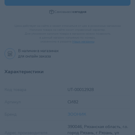
Самовывоз
сегодня
Цена действует на сайте и может отличаться от цен в розничных магазинах
Наличие товара на сайте носит справочный характер.
Для уточнения наличия товара в магазине можно позвонить
в данный магазин напрямую по номеру,
указанному в разделе
Наши магазины
.
В наличии в
магазинах
для онлайн заказа
Характеристики
Код товара
UT-00012928
Артикул
СИ82
Бренд
ЗООНИК
390046, Рязанская область, г.о.
Адрес производителя
город Рязань, г Рязань, ул