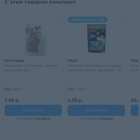
С этим товаром покупают
-15% в чеке от 25р
For Friends
FELIX
Trixie
Лакомство For Friends, Лёгкое
Пауч Felix для взрослых кошек,
Игру
для собак, 50 г
кусочки в желе с кроликом, 75 г
со зв
Вес:
50 г
Вес:
75 г
7,49 р.
1,39 р.
10,4
В корзину
В корзину
Самовывоз
сегодня
Самовывоз
сегодня