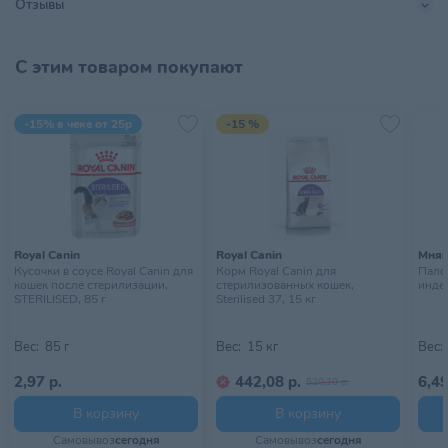
Отзывы
не угасал — регулярно меняйте их. Приобретая наши игрушки,
Вы делаете своего любимого хвостика счастливее. Выбирая
игрушки обращайте внимание на размеры и предпочтения
С этим товаром покупают
Вашего питомца.
-15% в чеке от 25р
-15 %
Royal Canin
Royal Canin
Мня
Кусочки в соусе Royal Canin для
Корм Royal Canin для
Пало
кошек после стерилизации,
стерилизованных кошек,
индей
STERILISED, 85 г
Sterilised 37, 15 кг
Вес:
85 г
Вес:
15 кг
Вес:
2,97 р.
442,08 р.
6,49
520,10 р.
В корзину
В корзину
Самовывоз
сегодня
Самовывоз
сегодня