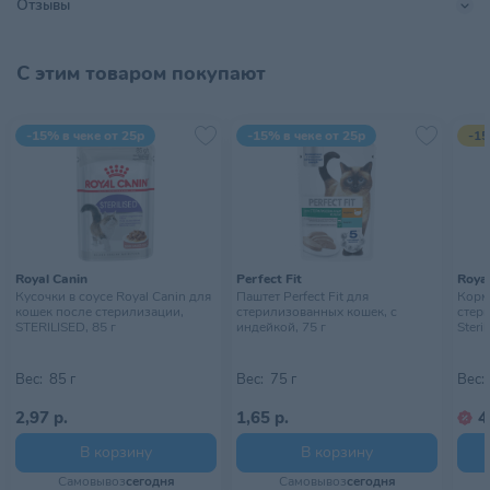
Отзывы
С этим товаром покупают
-15% в чеке от 25р
-15% в чеке от 25р
-15
Royal Canin
Perfect Fit
Royal
Кусочки в соусе Royal Canin для
Паштет Perfect Fit для
Корм 
кошек после стерилизации,
стерилизованных кошек, с
стер
STERILISED, 85 г
индейкой, 75 г
Steril
Вес:
85 г
Вес:
75 г
Вес:
2,97 р.
1,65 р.
4
В корзину
В корзину
Самовывоз
сегодня
Самовывоз
сегодня