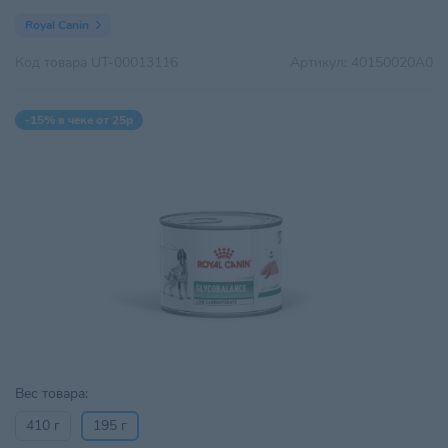
Royal Canin
Код товара
UT-00013116
Артикул:
40150020A0
-15% в чеке от 25р
Вес товара:
410 г
195 г