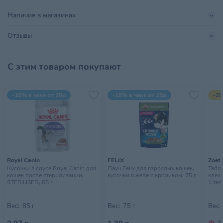
Поставщик
РусканБел
Наличие в магазинах
Акционерное общесто
Производитель
"РУСКАН"
Отзывы
Размер питомца
Для всех пород
С этим товаром покупают
Страна происхождения
АВСТРИЯ
Тип питомца
Кошки
-15% в чеке от 25р
-15% в чеке от 25р
-29
Тип упаковки
Банка
Хранить в сухом прохладном
Условия хранения
месте, недоступном для детей
Royal Canin
FELIX
Zoeti
Кусочки в соусе Royal Canin для
Пауч Felix для взрослых кошек,
Табл
кошек после стерилизации,
кусочки в желе с кроликом, 75 г
клеще
STERILISED, 85 г
1 таб
Вес:
85 г
Вес:
75 г
Вес: