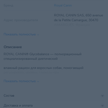
Бренд
Royal Canin
ROYAL CANIN SAS, 650 avenue
Адрес производителя
de la Petite Camargue, 30470
AIMARGUES, Франция.
Показать полностью
Вес
195 г
Вид корма
Влажный
Описание
ROYAL CANIN® Glycobalance — полнорационный
Возраст питомца
Взрослые 1-6 лет
специализированный диетический
ТУП "РусканБел", Минская обл.,
влажный рацион для взрослых собак, помогающий
Минский р-н, Щомыслицкий с/
Импортер в РБ
регулировать уровень глюкозы при
с, 28/1, ТЛЦ "Щомыслица",
пом.24
Показать полностью
сахарном диабете.
Линейка бренда
Glycobalance
Состав
Показания
При аллергии, диабете
Доставка и оплата