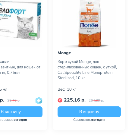
Monge
капли
Корм сухой Monge, для
азитные, для кошек от
стерилизованных кошек, с уткой,
5 кг, 0,75мл
Cat Speciality Line Monoprotein
Sterilised, 10 кг
5 мл
Вес:
10 кг
р.
225,16 р.
29,49 р.
264,89 р.
В корзину
В корзину
мовывоз
сегодня
Самовывоз
сегодня