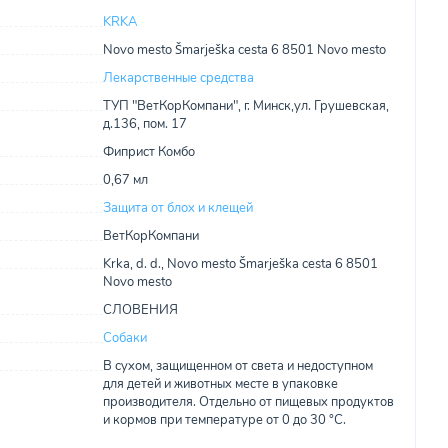
KRKA
Novo mesto Šmarješka cesta 6 8501 Novo mesto
Лекарственные средства
ТУП "ВетКорКомпани", г. Минск,ул. Грушевская,
д.136, пом. 17
Фиприст Комбо
0,67 мл
Защита от блох и клещей
ВетКорКомпани
Krka, d. d., Novo mesto Šmarješka cesta 6 8501
Novo mesto
СЛОВЕНИЯ
Собаки
В сухом, защищенном от света и недоступном
для детей и животных месте в упаковке
производителя. Отдельно от пищевых продуктов
и кормов при температуре от 0 до 30 °С.