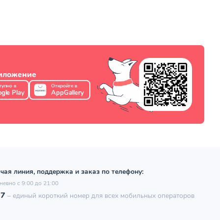
риложение
тупно в
Откройте в
gle Play
AppGallery
чая линия, поддержка и заказ по телефону:
невно с 9:00 до 21:00
97
–
единый короткий номер для всех мобильных операторов