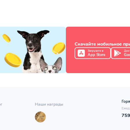
Скачайте мобильное п
Загрузите в
Дос
App Store
Goo
Горя
ог
Наши награды
Ежед
75
ы