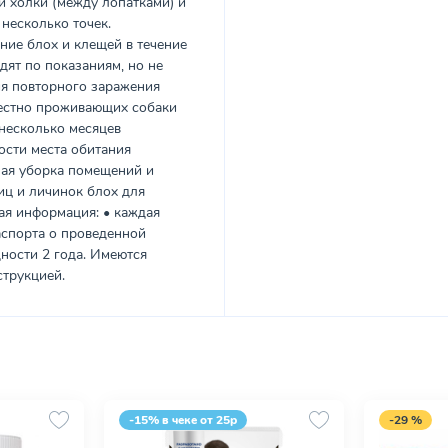
и холки (между лопатками) и
 несколько точек.
ние блох и клещей в течение
дят по показаниям, но не
ия повторного заражения
местно проживающих собаки
несколько месяцев
ости места обитания
ная уборка помещений и
иц и личинок блох для
ая информация: • каждая
аспорта о проведенной
дности 2 года. Имеются
струкцией.
-15% в чеке от 25р
-29 %