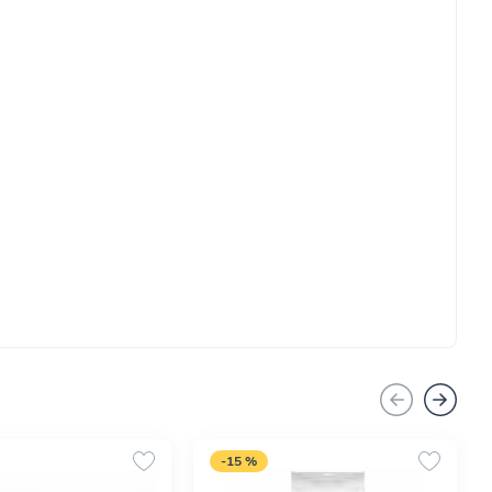
-15 %