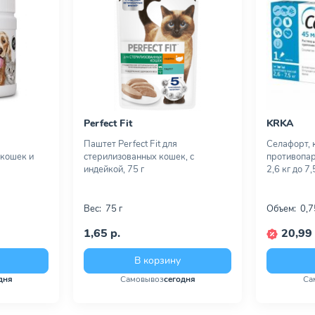
Perfect Fit
KRKA
Паштет Perfect Fit для
Селафорт, 
 кошек и
стерилизованных кошек, с
противопар
индейкой, 75 г
2,6 кг до 7,
Вес:
75 г
Объем:
0,7
1,65 р.
20,99 
В корзину
дня
Самовывоз
сегодня
Са