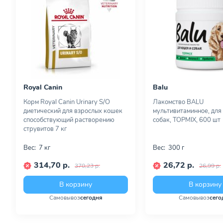
Royal Canin
Balu
Корм Royal Canin Urinary S/O
Лакомство BALU
диетический для взрослых кошек
мультивитаминное, для
способствующий растворению
собак, TOPMIX, 600 шт
струвитов 7 кг
Вес:
7 кг
Вес:
300 г
314,70 р.
26,72 р.
370,23 р.
26,99 р.
В корзину
В корзину
Самовывоз
сегодня
Самовывоз
сего