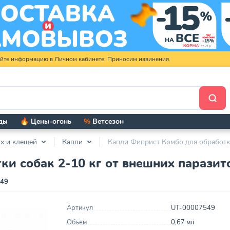
яйте информацию в Личном кабинете. Приносим извинения.
ды
🔥 Цены-огонь
%
Ветсезон
х и клещей
Капли
Капли Фиприст Комбо для обработки
и собак 2-10 кг от внешних паразито
549
Артикул
UT-00007549
Объем
0,67 мл