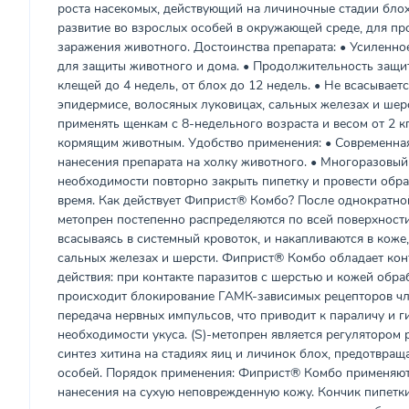
роста насекомых, действующий на личиночные стадии бло
развитие во взрослых особей в окружающей среде, для п
заражения животного. Достоинства препарата: • Усиленно
для защиты животного и дома. • Продолжительность защи
клещей до 4 недель, от блох до 12 недель. • Не всасываетс
эпидермисе, волосяных луковицах, сальных железах и шер
применять щенкам с 8-недельного возраста и весом от 2 кг
кормящим животным. Удобство применения: • Современная
нанесения препарата на холку животного. • Многоразовый
необходимости повторно закрыть пипетку и провести обра
время. Как действует Фиприст® Комбо? После однократно
метопрен постепенно распределяются по всей поверхности
всасываясь в системный кровоток, и накапливаются в коже
сальных железах и шерсти. Фиприст® Комбо обладает ко
действия: при контакте паразитов с шерстью и кожей обр
происходит блокирование ГАМК-зависимых рецепторов чл
передача нервных импульсов, что приводит к параличу и г
необходимости укуса. (S)-метопрен является регулятором 
синтез хитина на стадиях яиц и личинок блох, предотвращ
особей. Порядок применения: Фиприст® Комбо применяют
нанесения на сухую неповрежденную кожу. Кончик пипетк