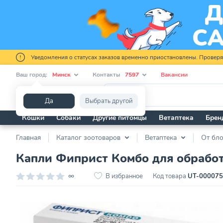
Уведомления о статусах заказов временно приостановлены. Провер
Ваш город:
Минск
Контакты
7597
Вакансии
Я ищу...
Да
Выбрать другой
Кошки
Собаки
Другие питомцы
Ветаптека
Брен
Главная
Каталог зоотоваров
Ветаптека
От бло
Капли Фиприст Комбо для обработк
∞
В избранное
Код товара
UT-00007