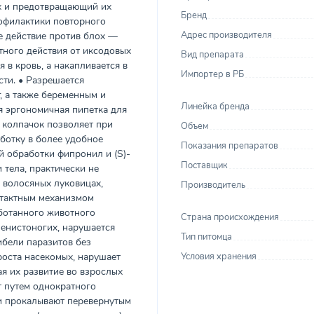
х и предотвращающий их
Бренд
рофилактики повторного
Адрес производителя
е действие против блох —
тного действия от иксодовых
Вид препарата
я в кровь, а накапливается в
Импортер в РБ
сти. • Разрешается
, а также беременным и
Линейка бренда
 эргономичная пипетка для
 колпачок позволяет при
Объем
ботку в более удобное
Показания препаратов
й обработки фипронил и (S)-
Поставщик
 тела, практически не
, волосяных луковицах,
Производитель
нтактным механизмом
аботанного животного
Страна происхождения
енистоногих, нарушается
Тип питомца
ибели паразитов без
роста насекомых, нарушает
Условия хранения
ая их развитие во взрослых
 путем однократного
и прокалывают перевернутым