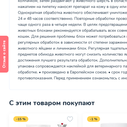
колпачком, затем раздвигают у животного шерсть в област
нажатием на пипетку наносят препарат на кожу в одну или
Однократная обработка животного обеспечивает уничтоже
24 и 48 часов соответственно. Повторные обработки прово
чаще одного раза в четыре недели. В целях предотвращен
животных блохами рекомендуется обрабатывать всех сов
кошек. Для решения проблемы блох может потребоваться 
регулярных обработок в зависимости от степени зараженн
Отзыв о сайте
животного яйцами и личинками блох. Регулярная тщатель
предметов обихода животного могут снизить количество я
достижения лучшего результата обработок. Дополнительн
упаковка сопровождается наклейкой для ветеринарного п
обработке. • произведено в Европейском союзе. • срок го
противопоказания. Перед применением ознакомьтесь с ин
С этим товаром покупают
-15 %
-1 %