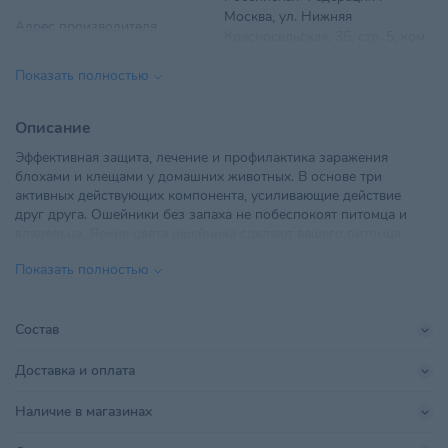
Москва, ул. Нижняя
Адрес производителя
Красносельская, 35, стр. 5, ком.
2, пом. I
Показать полностью
Возраст питомца
Взрослые 1-6 лет
Описание
ООО "Ветторгпартнер", г.
Эффективная защита, лечение и профилактика заражения
Импортер в РБ
Минск,ул. Машиностроителей,
блохами и клещами у домашних животных. В основе три
д.31, пом. 10
активных действующих компонента, усиливающие действие
друг друга. Ошейники без запаха не побеспокоят питомца и
Линейка бренда
Дана Ультра
владельца. Яркие цвета ошейника сделают вашего питомца
стильным и заметным.
Поставщик
Ветторгпартнер
Показать полностью
Производитель
ООО «Апиценна»
Состав
Страна происхождения
РОССИЯ
Доставка и оплата
Тип питомца
Собаки
Наличие в магазинах
Хранить в сухом прохладном
Условия хранения
месте, недоступном для детей