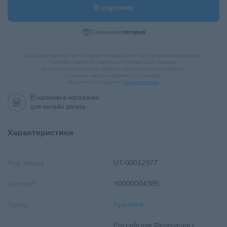
В корзину
Самовывоз
сегодня
Цена действует на сайте и может отличаться от цен в розничных магазинах
Наличие товара на сайте носит справочный характер.
Для уточнения наличия товара в магазине можно позвонить
в данный магазин напрямую по номеру,
указанному в разделе
Наши магазины
.
В наличии в
магазинах
для онлайн заказа
Характеристики
Код товара
UT-00012977
Артикул
У0000004385
Бренд
Apicenna
Российская Федерация г