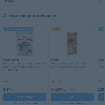
Отзывы
С этим товаром покупают
-15% в чеке от 25р
-1 %
-15
Royal Canin
TitBit
FELI
Кусочки в соусе Royal Canin для
Жевательный снек ТИТБИТ
Пауч 
кошек после стерилизации,
DENT со вкусом сыра, 35 г
кусоч
STERILISED, 85 г
Вес:
85 г
Вес:
35 г
Вес:
2,97 р.
1,97 р.
1,39
1,99 р.
В корзину
В корзину
Самовывоз
сегодня
Самовывоз
сегодня