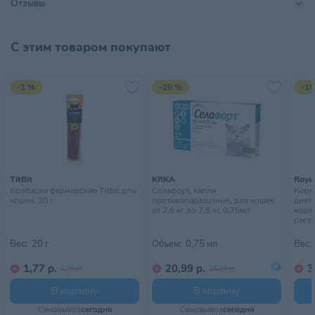
Отзывы
Не содержит искусственных консервантов и красителей.
С этим товаром покупают
-1 %
-29 %
-15
TitBit
KRKA
Royal
Колбаски фермерские Titbit для
Селафорт, капли
Корм 
кошек, 20 г
противопаразитные, для кошек
диет
от 2,6 кг до 7,5 кг, 0,75мл
коше
раств
Вес:
20 г
Объем:
0,75 мл
Вес:
1,77 р.
20,99 р.
3
1,79 р.
29,49 р.
В корзину
В корзину
Самовывоз
сегодня
Самовывоз
сегодня