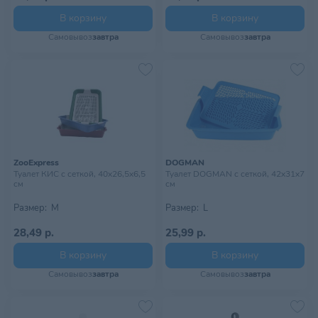
В корзину
В корзину
Самовывоз
завтра
Самовывоз
завтра
ZooExpress
DOGMAN
Туалет КИС с сеткой, 40х26,5х6,5
Туалет DOGMAN с сеткой, 42х31х7
см
см
Размер:
M
Размер:
L
28,49 р.
25,99 р.
В корзину
В корзину
Самовывоз
завтра
Самовывоз
завтра