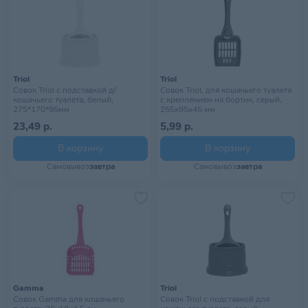
Triol
Triol
Cовок Triol с подставкой д/
Совок Triol, для кошачьего туалета
кошачьего туалета, белый,
с креплением на бортик, серый,
275*170*95мм
255х95х45 мм
23,49 р.
5,99 р.
В корзину
В корзину
Самовывоз
завтра
Самовывоз
завтра
Gamma
Triol
Совок Gamma для кошачьего
Cовок Triol с подставкой для