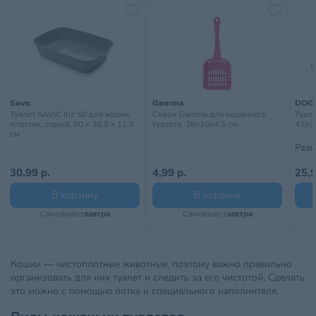
Savic
Gamma
DOG
Туалет SAVIC Iriz 50 для кошек,
Совок Gamma для кошачьего
Туал
пластик, серый, 50 х 36,5 х 11,5
туалета, 26х10х4,5 см
42х3
см
Разм
30,99 р.
4,99 р.
25,9
В корзину
В корзину
Самовывоз
завтра
Самовывоз
завтра
Кошки — чистоплотные животные, поэтому важно правильно
организовать для них туалет и следить за его чистотой. Сделать
это можно с помощью лотка и специального наполнителя.