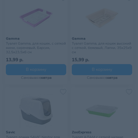
Gamma
Gamma
Туалет Gamma, для кошек, c сеткой
Туалет Gamma, для кошек высокий
мини, сиреневый, Барсик,
с сеткой, бежевый, Лапки, 35х25х9
32,5х23,5х6 см
см
13,99 р.
15,99 р.
В корзину
В корзину
Самовывоз
завтра
Самовывоз
завтра
Savic
ZooExpress
Туалет-домик SAVIC Nestor для
Туалет АДАМ с сеткой низкие