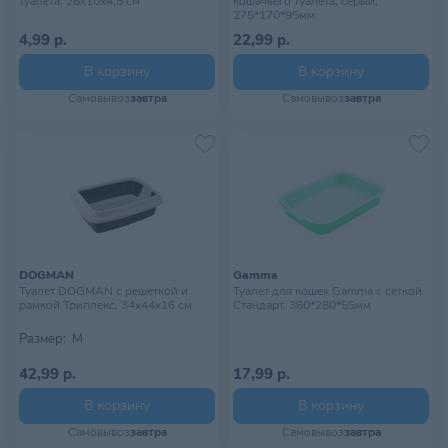
туалета, 26х10х4,5 см
кошачьего туалета, серый,
275*170*95мм
4,99 р.
22,99 р.
В корзину
В корзину
Самовывоз
завтра
Самовывоз
завтра
DOGMAN
Gamma
Туалет DOGMAN с решеткой и
Туалет для кошек Gamma с сеткой
рамкой Триплекс, 34х44х16 см
Стандарт, 380*280*55мм
Размер:
M
42,99 р.
17,99 р.
В корзину
В корзину
Самовывоз
завтра
Самовывоз
завтра