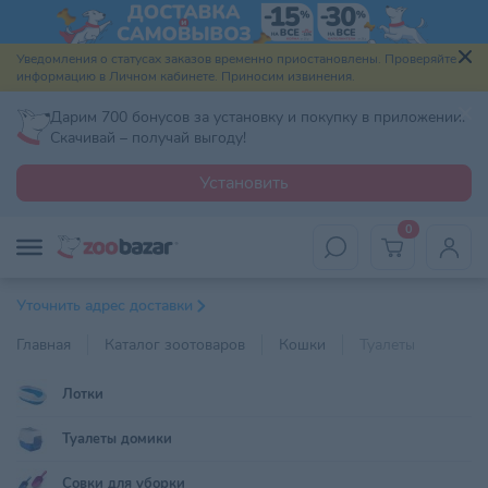
Уведомления о статусах заказов временно приостановлены. Проверяйте
информацию в Личном кабинете. Приносим извинения.
Дарим 700 бонусов за установку и покупку в приложении.
Скачивай – получай выгоду!
Установить
0
Уточнить адрес доставки
Главная
Каталог зоотоваров
Кошки
Туалеты
Лотки
Туалеты домики
Совки для уборки