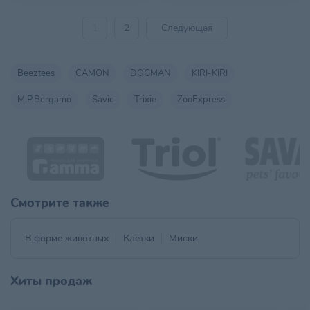
1
2
Следующая
Beeztees
CAMON
DOGMAN
KIRI-KIRI
M.P.Bergamo
Savic
Trixie
ZooExpress
Смотрите также
В форме животных
Клетки
Миски
Хиты продаж