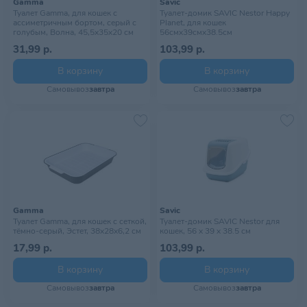
Gamma
Savic
Туалет Gamma, для кошек с
Туалет-домик SAVIC Nestor Happy
ассиметричным бортом, серый с
Planet, для кошек
голубым, Волна, 45,5х35х20 см
56смх39смх38.5см
31,99 р.
103,99 р.
В корзину
В корзину
Самовывоз
завтра
Самовывоз
завтра
Gamma
Savic
Туалет Gamma, для кошек с сеткой,
Туалет-домик SAVIC Nestor для
тёмно-серый, Эстет, 38х28х6,2 см
кошек, 56 x 39 x 38.5 см
17,99 р.
103,99 р.
В корзину
В корзину
Самовывоз
завтра
Самовывоз
завтра