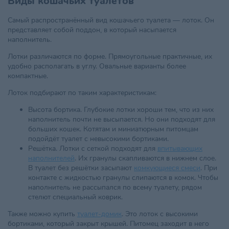
Виды кошачьих туалетов
Самый распространённый вид кошачьего туалета — лоток. Он
представляет собой поддон, в который насыпается
наполнитель.
Лотки различаются по форме. Прямоугольные практичные, их
удобно располагать в углу. Овальные варианты более
компактные.
Лоток подбирают по таким характеристикам:
Высота бортика. Глубокие лотки хороши тем, что из них
наполнитель почти не высыпается. Но они подходят для
больших кошек. Котятам и миниатюрным питомцам
подойдёт туалет с невысокими бортиками.
Решётка. Лотки с сеткой подходят для
впитывающих
наполнителей
. Их гранулы скапливаются в нижнем слое.
В туалет без решётки засыпают
комкующиеся смеси
. При
контакте с жидкостью гранулы слипаются в комок. Чтобы
наполнитель не рассыпался по всему туалету, рядом
стелют специальный коврик.
Также можно купить
туалет-домик
. Это лоток с высокими
бортиками, который закрыт крышей. Питомец заходит в него