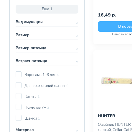
Еще 1
16,49 р.
Вид амуниции
В корз
Самовывоз
Размер
Размер питомца
Возраст питомца
Взрослые 1-6 лет
4
Для всех стадий жизни
2
Котята
1
Пожилые 7+
2
HUNTER
Щенки
1
Ошейник HUNTER 
Материал
желтый, Collar Cat 