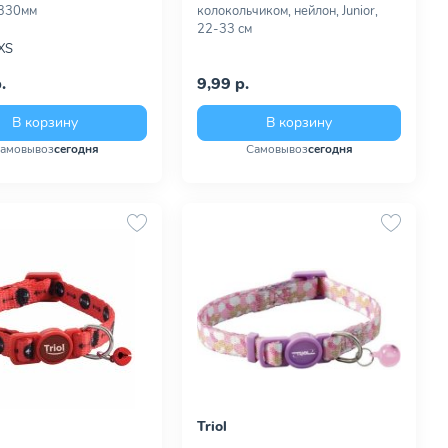
330мм
колокольчиком, нейлон, Junior,
22-33 см
XS
.
9,99 р.
В корзину
В корзину
амовывоз
сегодня
Самовывоз
сегодня
Triol