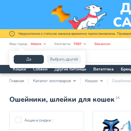
Уведомления о статусах заказов временно приостановлены. Провер
Ваш город:
Минск
Контакты
7597
Вакансии
Я ищу...
Да
Выбрать другой
Кошки
Собаки
Другие питомцы
Ветаптека
Брен
Главная
Каталог зоотоваров
Кошки
Ошейники
Ошейники, шлейки для кошек
15
Акции и скидки
2