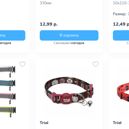
330мм
10х210-
Размер:
12,99 р.
12,49 р
ину
В корзину
сегодня
Самовывоз
сегодня
С
Triol
Triol