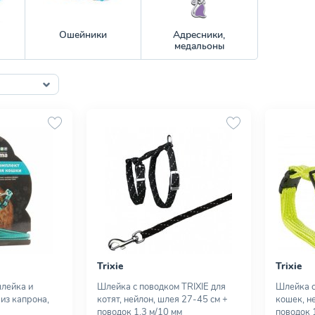
Ошейники
Адресники,
медальоны
Trixie
Trixie
лейка и
Шлейка с поводком TRIXIE для
Шлейка с
из капрона,
котят, нейлон, шлея 27-45 см +
кошек, н
поводок 1,3 м/10 мм
поводок 