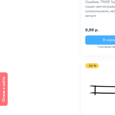
Ошейник TRIXIE Saf
кошек светоотраж
колокольчиком, ней
металл
9,99 р.
В корз
Самовывоз
-52 %
Отзыв о сайте