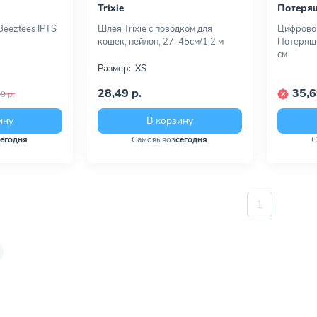
Trixie
Потеря
eeztees IPTS
Шлея Trixie с поводком для
Цифрово
кошек, нейлон, 27-45см/1,2 м
Потеряшк
см
Размер:
XS
28,49 р.
35,6
9 р.
ину
В корзину
сегодня
Самовывоз
сегодня
С
1