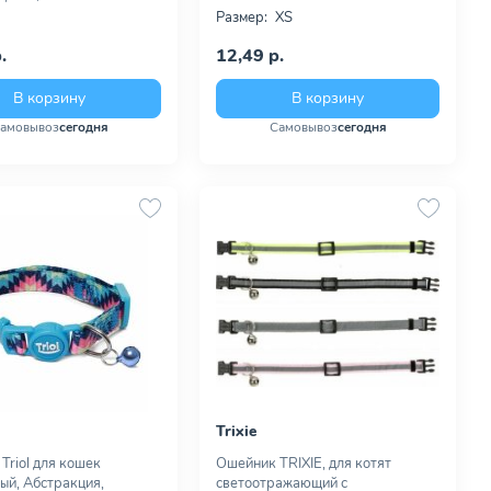
Размер:
XS
.
12,49 р.
В корзину
В корзину
амовывоз
сегодня
Самовывоз
сегодня
Trixie
Triol для кошек
Ошейник TRIXIE, для котят
ый, Абстракция,
светоотражающий с