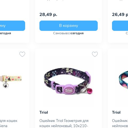
28,49 р.
26,49 р
ину
В корзину
сегодня
Самовывоз
сегодня
С
Triol
Triol
для кошек
Ошейник Triol Геометрия для
Ошейник 
Siena
кошек нейлоновый, 10х210-
нейлонов