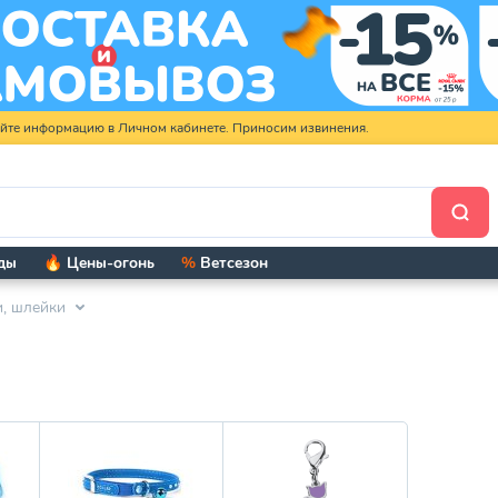
яйте информацию в Личном кабинете. Приносим извинения.
ды
🔥 Цены-огонь
%
Ветсезон
, шлейки