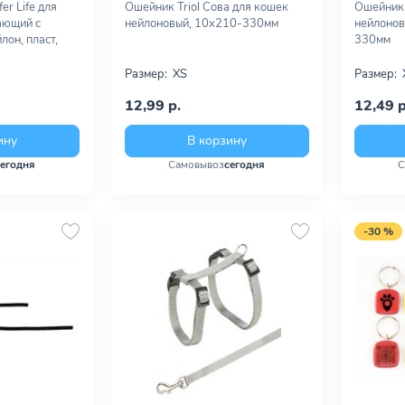
er Life для
Ошейник Triol Сова для кошек
Ошейник 
ающий с
нейлоновый, 10х210-330мм
нейлонов
лон, пласт,
330мм
Размер:
XS
Размер:
12,99 р.
12,49 р
ину
В корзину
сегодня
Самовывоз
сегодня
С
-30 %