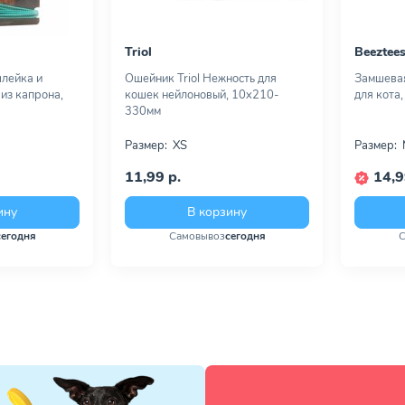
Triol
Beeztee
лейка и
Ошейник Triol Нежность для
Замшевая
из капрона,
кошек нейлоновый, 10х210-
для кота
330мм
Размер:
XS
Размер:
11,99 р.
14,9
ину
В корзину
сегодня
Самовывоз
сегодня
С