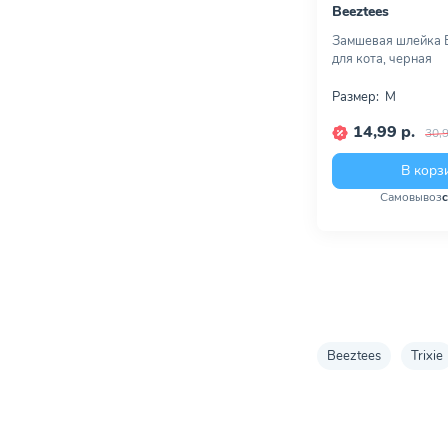
Beeztees
Замшевая шлейка B
для кота, черная
Размер:
M
14,99 р.
30,9
В корз
Самовывоз
Beeztees
Trixie