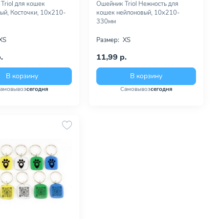
Triol для кошек
Ошейник Triol Нежность для
ый, Косточки, 10х210-
кошек нейлоновый, 10х210-
330мм
XS
Размер:
XS
.
11,99 р.
В корзину
В корзину
амовывоз
сегодня
Самовывоз
сегодня