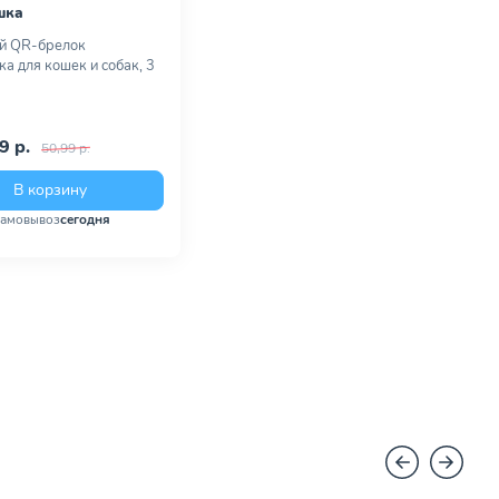
шка
й QR-брелок
а для кошек и собак, 3
9 р.
50,99 р.
В корзину
амовывоз
сегодня