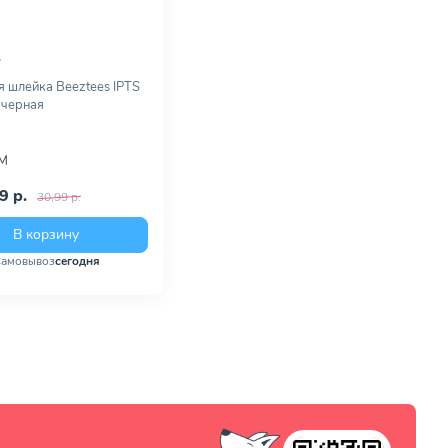
s
 шлейка Beeztees IPTS
, черная
M
9 р.
30,99 р.
В корзину
амовывоз
сегодня