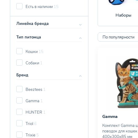
Есть в наличии
15
Наборы
Линейка бренда
Тип питомца
По популярности
Кошки
15
Собаки
1
Бренд
Beeztees
1
Gamma
1
HUNTER
1
Gamma
Triol
6
Комплект Gamma ш
поводок для кошек 
Trixie
5
400х300х85 мм