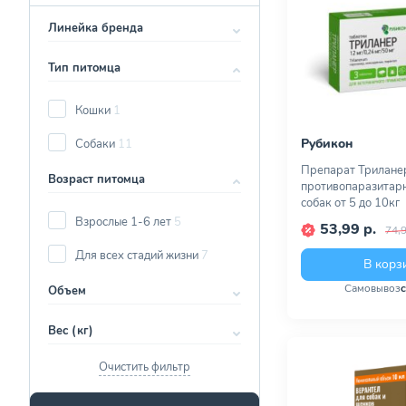
Линейка бренда
Тип питомца
Кошки
1
Рубикон
Собаки
11
Препарат Трилане
Возраст питомца
противопаразитарн
собак от 5 до 10кг
Взрослые 1-6 лет
5
53,99 р.
74,9
Для всех стадий жизни
7
В корз
Самовывоз
Объем
Вес (кг)
Очистить фильтр