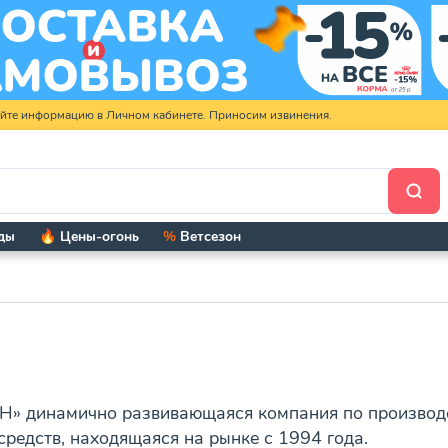
яйте информацию в Личном кабинете. Приносим извинения.
ды
🔥 Цены-огонь
%
Ветсезон
 динамично развивающаяся компания по производст
средств, находящаяся на рынке с 1994 года.