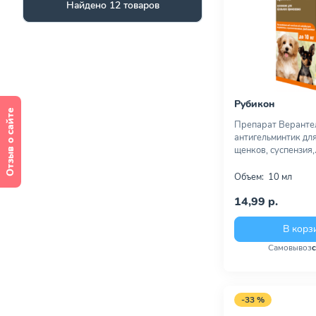
Найдено 12 товаров
Рубикон
Отзыв о сайте
Препарат Веранте
антигельминтик для
щенков, суспензия,
Объем:
10 мл
14,99 р.
В корз
Самовывоз
-33 %