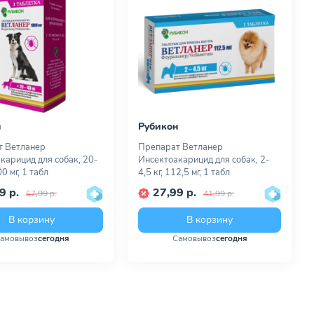
н
Рубикон
т Ветланер
Препарат Ветланер
карицид для собак, 20-
Инсектоакарицид для собак, 2-
00 мг, 1 табл
4,5 кг, 112,5 мг, 1 табл
9 р.
27,99 р.
57,99 р.
41,99 р.
В корзину
В корзину
амовывоз
сегодня
Самовывоз
сегодня