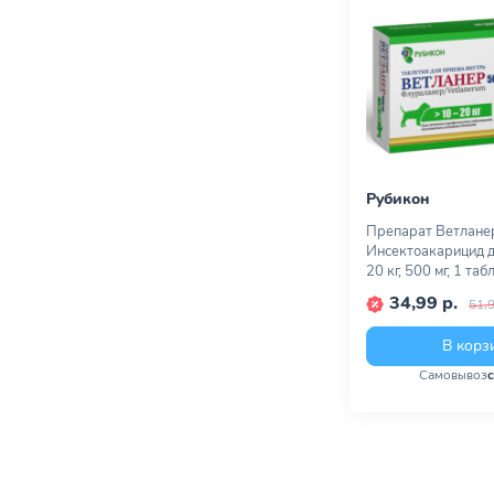
Рубикон
Препарат Ветлане
Инсектоакарицид д
20 кг, 500 мг, 1 таб
34,99 р.
51,9
В корз
Самовывоз