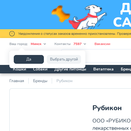
Уведомления о статусах заказов временно приостановлены. Провер
Ваш город:
Минск
Контакты
7597
Вакансии
Я ищу...
Да
Выбрать другой
Кошки
Собаки
Другие питомцы
Ветаптека
Брен
Главная
Бренды
Рубикон
Рубикон
ООО «РУБИКОН»
лекарственных 