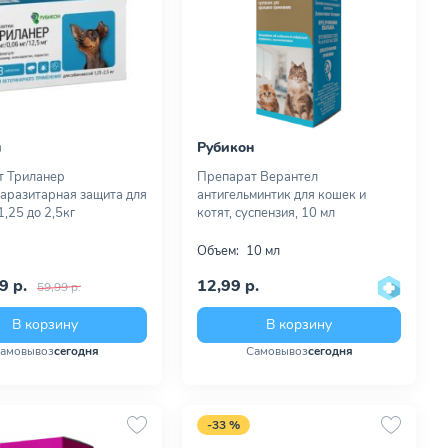
н
Рубикон
т Триланер
Препарат Верантел
аразитарная защита для
антигельминтик для кошек и
1,25 до 2,5кг
котят, суспензия, 10 мл
Объем:
10 мл
9 р.
12,99 р.
59,99 р.
В корзину
В корзину
амовывоз
сегодня
Самовывоз
сегодня
-33 %