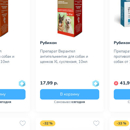
Рубикон
Рубико
л
Препарат Верантел
Препара
 собак и
антигельминтик для собак и
противоп
.10мл
щенков XL суспензия, 10мл
собак от 
17,99 р.
41,9
ину
В корзину
сегодня
Самовывоз
сегодня
С
-32 %
-33 %