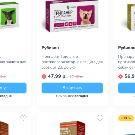
Рубикон
Рубико
р
Препарат Триланер
Препара
ая защита для
противопаразитарная защита для
противоп
собак от 2,5 до 5кг
собак от 
47,99 р.
56,9
9 р.
67,49 р.
ину
В корзину
сегодня
Самовывоз
сегодня
С
-30 %