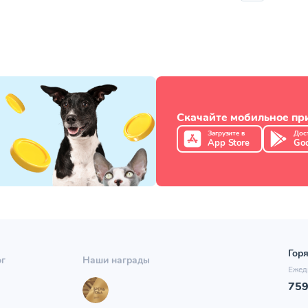
Скачайте мобильное п
Загрузите в
Дос
App Store
Goo
Горя
ог
Наши награды
Ежед
75