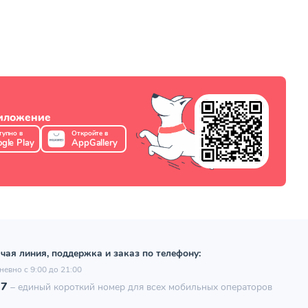
риложение
тупно в
Откройте в
gle Play
AppGallery
чая линия, поддержка и заказ по телефону:
невно с 9:00 до 21:00
97
–
единый короткий номер для всех мобильных операторов