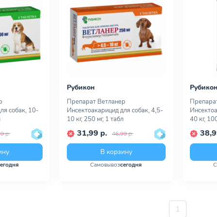
Рубикон
Рубико
р
Препарат Ветланер
Препара
ля собак, 10-
Инсектоакарицид для собак, 4,5-
Инсектоа
л
10 кг, 250 мг, 1 табл
40 кг, 10
31,99 р.
38,9
9 р.
46,99 р.
ину
В корзину
сегодня
Самовывоз
сегодня
С
1