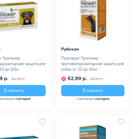
н
Рубикон
т Триланер
Препарат Триланер
аразитарная защита для
противопаразитарная защита для
10 до 20кг
собак от 20 до 40кг
9 р.
62,99 р.
82,49 р.
89,90 р.
В корзину
В корзину
амовывоз
сегодня
Самовывоз
сегодня