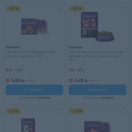
-12 %
-11 %
Yumster
Yumster
Паштет Yumster для взрослых
Пауч Yumster для взрослых кошек,
кошек с лососем, 100 г
мясные кусочки с рыбой в соусе,
85 г
Вес:
100 г
Вес:
85 г
3,69 р.
2,49 р.
4,21 р.
2,81 р.
В корзину
В корзину
Самовывоз
сегодня
Самовывоз
сегодня
-11 %
-12 %