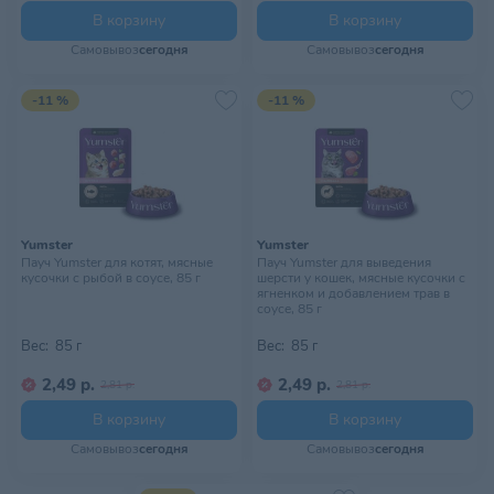
В корзину
В корзину
Самовывоз
сегодня
Самовывоз
сегодня
-11 %
-11 %
Yumster
Yumster
Пауч Yumster для котят, мясные
Пауч Yumster для выведения
кусочки с рыбой в соусе, 85 г
шерсти у кошек, мясные кусочки с
ягненком и добавлением трав в
соусе, 85 г
Вес:
85 г
Вес:
85 г
2,49 р.
2,49 р.
2,81 р.
2,81 р.
В корзину
В корзину
Самовывоз
сегодня
Самовывоз
сегодня