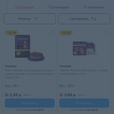
Продукция
Публикации
О компании
Фильтр
Сортировка
-11 %
-12 %
Yumster
Yumster
Пауч Yumster для здоровья кожи и
Паштет Yumster для кошек с уткой
шерсти кошек с лососем и льном в
и перепелом, 100 г
соусе, 85 г
Вес:
85 г
Вес:
100 г
2,49 р.
3,69 р.
2,81 р.
4,21 р.
В корзину
В корзину
Самовывоз
сегодня
Самовывоз
сегодня