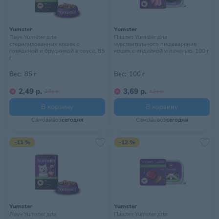
Yumster
Yumster
Пауч Yumster для
Паштет Yumster для
стерилизованных кошек с
чувствительного пищеварения
говядиной и брусникой в соусе, 85
кошек с индейкой и печенью, 100 г
г
Вес:
85 г
Вес:
100 г
2,49 р.
3,69 р.
2,81 р.
4,21 р.
В корзину
В корзину
Самовывоз
сегодня
Самовывоз
сегодня
-11 %
-12 %
Yumster
Yumster
Пауч Yumster для
Паштет Yumster для