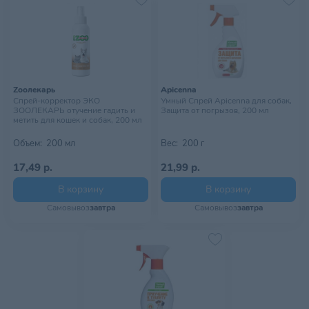
Zooлекарь
Apicenna
Спрей-корректор ЭКО
Умный Спрей Apicenna для собак,
ЗООЛЕКАРЬ отучение гадить и
Защита от погрызов, 200 мл
метить для кошек и собак, 200 мл
Объем:
200 мл
Вес:
200 г
17,49 р.
21,99 р.
В корзину
В корзину
Самовывоз
завтра
Самовывоз
завтра