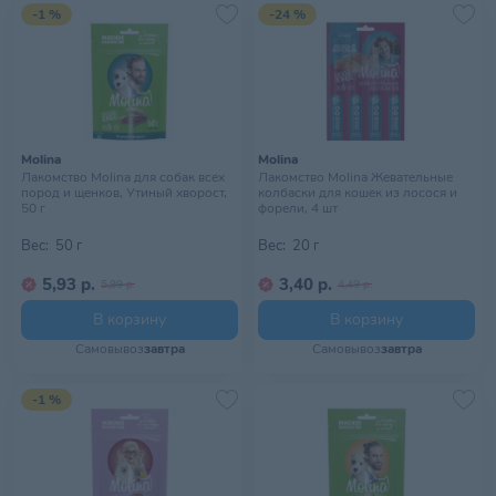
-1 %
-24 %
Molina
Molina
Лакомство Molina для собак всех
Лакомство Molina Жевательные
пород и щенков, Утиный хворост,
колбаски для кошек из лосося и
50 г
форели, 4 шт
Вес:
50 г
Вес:
20 г
5,93 р.
3,40 р.
5,99 р.
4,49 р.
В корзину
В корзину
Самовывоз
завтра
Самовывоз
завтра
-1 %