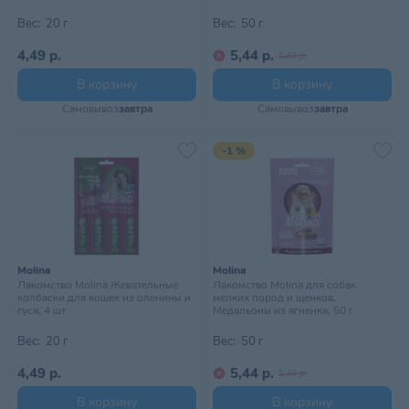
Вес:
20 г
Вес:
50 г
4,49 р.
5,44 р.
5,49 р.
В корзину
В корзину
Самовывоз
завтра
Самовывоз
завтра
-1 %
Molina
Molina
Лакомство Molina Жевательные
Лакомство Molina для собак
колбаски для кошек из оленины и
мелких пород и щенков,
гуся, 4 шт
Медальоны из ягненка, 50 г
Вес:
20 г
Вес:
50 г
4,49 р.
5,44 р.
5,49 р.
В корзину
В корзину