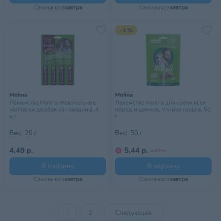
Самовывоз
завтра
Самовывоз
завтра
-1 %
Molina
Molina
Лакомства Molina Жевательные
Лакомство Molina для собак всех
колбаски д/собак из говядины, 4
пород и щенков, Утиная грудка, 50
шт
г
Вес:
20 г
Вес:
50 г
4,49 р.
5,44 р.
5,49 р.
В корзину
В корзину
Самовывоз
завтра
Самовывоз
завтра
1
2
Следующая