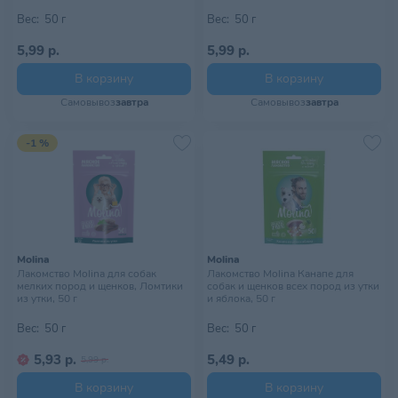
Вес:
50 г
Вес:
50 г
5,99 р.
5,99 р.
В корзину
В корзину
Самовывоз
завтра
Самовывоз
завтра
-1 %
Molina
Molina
Лакомство Molina для собак
Лакомство Molina Канапе для
мелких пород и щенков, Ломтики
собак и щенков всех пород из утки
из утки, 50 г
и яблока, 50 г
Вес:
50 г
Вес:
50 г
5,93 р.
5,49 р.
5,99 р.
В корзину
В корзину