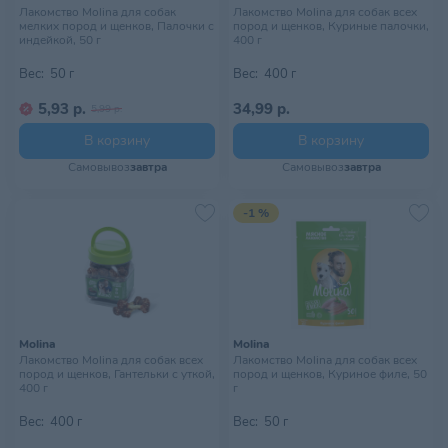
Лакомство Molina для собак
Лакомство Molina для собак всех
мелких пород и щенков, Палочки с
пород и щенков, Куриные палочки,
индейкой, 50 г
400 г
Вес:
50 г
Вес:
400 г
5,93 р.
34,99 р.
5,99 р.
В корзину
В корзину
Самовывоз
завтра
Самовывоз
завтра
-1 %
Molina
Molina
Лакомство Molina для собак всех
Лакомство Molina для собак всех
пород и щенков, Гантельки с уткой,
пород и щенков, Куриное филе, 50
400 г
г
Вес:
400 г
Вес:
50 г