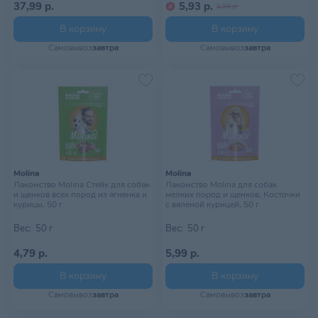
37,99 р.
5,93 р.
5,99 р.
В корзину
В корзину
Самовывоз
завтра
Самовывоз
завтра
Molina
Molina
Лакомство Molina Стейк для собак
Лакомство Molina для собак
и щенков всех пород из ягненка и
мелких пород и щенков, Косточки
курицы, 50 г
с вяленой курицей, 50 г
Вес:
50 г
Вес:
50 г
4,79 р.
5,99 р.
В корзину
В корзину
Самовывоз
завтра
Самовывоз
завтра