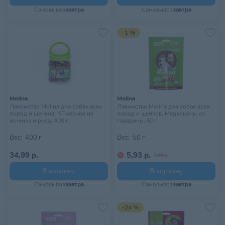
Самовывоз
завтра
Самовывоз
завтра
-1 %
Molina
Molina
Лакомство Molina для собак всех
Лакомство Molina для собак всех
пород и щенков, КПалочки из
пород и щенков, Медальоны из
ягненка и риса, 400 г
говядины, 50 г
Вес:
400 г
Вес:
50 г
34,99 р.
5,93 р.
5,99 р.
В корзину
В корзину
Самовывоз
завтра
Самовывоз
завтра
-24 %