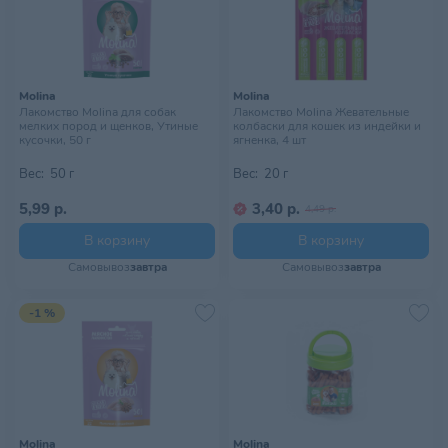
Molina
Molina
Лакомство Molina для собак
Лакомство Molina Жевательные
мелких пород и щенков, Утиные
колбаски для кошек из индейки и
кусочки, 50 г
ягненка, 4 шт
Вес:
50 г
Вес:
20 г
5,99 р.
3,40 р.
4,49 р.
В корзину
В корзину
Самовывоз
завтра
Самовывоз
завтра
-1 %
Molina
Molina