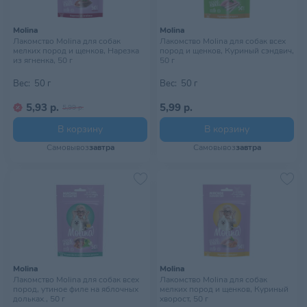
Molina
Molina
Лакомство Molina для собак
Лакомство Molina для собак всех
мелких пород и щенков, Нарезка
пород и щенков, Куриный сэндвич,
из ягненка, 50 г
50 г
Вес:
50 г
Вес:
50 г
5,93 р.
5,99 р.
5,99 р.
В корзину
В корзину
Самовывоз
завтра
Самовывоз
завтра
Molina
Molina
Лакомство Molina для собак всех
Лакомство Molina для собак
пород, утиное филе на яблочных
мелких пород и щенков, Куриный
дольках., 50 г
хворост, 50 г