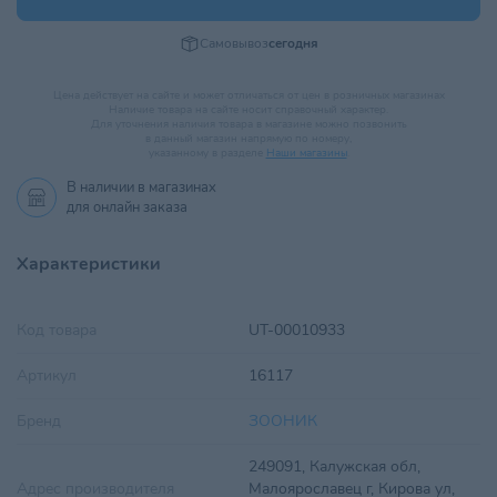
Самовывоз
сегодня
Цена действует на сайте и может отличаться от цен в розничных магазинах
Наличие товара на сайте носит справочный характер.
Для уточнения наличия товара в магазине можно позвонить
в данный магазин напрямую по номеру,
указанному в разделе
Наши магазины
.
В наличии в
магазинах
для онлайн заказа
Характеристики
Код товара
UT-00010933
Артикул
16117
Бренд
ЗООНИК
249091, Калужская обл,
Адрес производителя
Малоярославец г, Кирова ул,