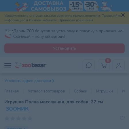
Уведомления о статусах заказов временно приостановлены. Проверяйте
информацию в Личном кабинете. Приносим извинения.
Дарим 700 бонусов за установку и покупку в приложении.
Скачивай – получай выгоду!
Установить
0
Уточнить адрес доставки
Главная
Каталог зоотоваров
Собаки
Игрушки
Игр
Игрушка Палка массажная, для собак, 27 см
ЗООНИК